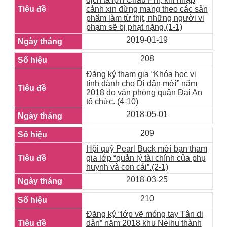
cảnh xin đừng mang theo các sản
phẩm làm từ thịt, những người vi
phạm sẽ bị phạt nặng.(1-1)
2019-01-19
208
Đăng ký tham gia “Khóa học vi
tính dành cho Di dân mới” năm
2018 do văn phòng quận Đại An
tổ chức. (4-10)
2018-05-01
209
Hội quỹ Pearl Buck mời bạn tham
gia lớp “quản lý tài chính của phụ
huynh và con cái”.(2-1)
2018-03-25
210
Đăng ký “lớp vẽ móng tay Tân di
dân” năm 2018 khu Neihu thành