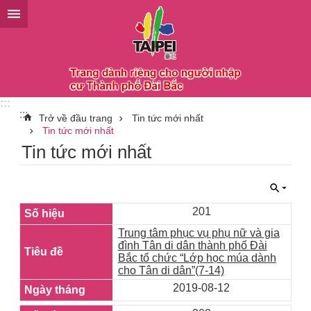
Chuyển đến khối nội dung chính
:::
:::
Trở về đầu trang
Tin tức mới nhất
Tin tức mới nhất
Tin tức mới nhất
201
Trung tâm phục vụ phụ nữ và gia
đình Tân di dân thành phố Đài
Bắc tổ chức “Lớp học múa dành
cho Tân di dân”(7-14)
2019-08-12