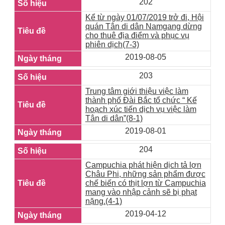
202
Kể từ ngày 01/07/2019 trở đi, Hội
quán Tân di dân Namgang dừng
cho thuê địa điểm và phục vụ
phiên dịch(7-3)
2019-08-05
203
Trung tâm giới thiệu việc làm
thành phố Đài Bắc tổ chức “ Kế
hoạch xúc tiến dịch vụ việc làm
Tân di dân”(8-1)
2019-08-01
204
Campuchia phát hiện dịch tả lợn
Châu Phi, những sản phẩm được
chế biến có thịt lợn từ Campuchia
mang vào nhập cảnh sẽ bị phạt
nặng.(4-1)
2019-04-12