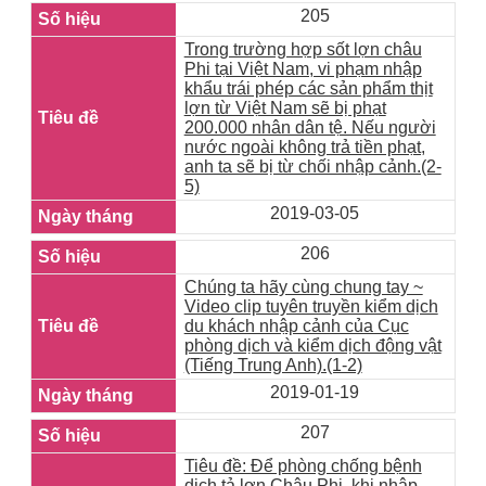
205
Trong trường hợp sốt lợn châu
Phi tại Việt Nam, vi phạm nhập
khẩu trái phép các sản phẩm thịt
lợn từ Việt Nam sẽ bị phạt
200.000 nhân dân tệ. Nếu người
nước ngoài không trả tiền phạt,
anh ta sẽ bị từ chối nhập cảnh.(2-
5)
2019-03-05
206
Chúng ta hãy cùng chung tay ~
Video clip tuyên truyền kiểm dịch
du khách nhập cảnh của Cục
phòng dịch và kiểm dịch động vật
(Tiếng Trung Anh).(1-2)
2019-01-19
207
Tiêu đề: Để phòng chống bệnh
dịch tả lợn Châu Phi, khi nhập