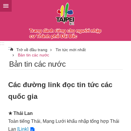
Chuyển đến khối nội dung chính
:::
:::
Trở về đầu trang
Tin tức mới nhất
Bản tin các nước
Bản tin các nước
Các đường link đọc tin tức các
quốc gia
★
Thái Lan
Toàn tiếng Thái, Mạng Lưới khẩu nhập tổng hợp Thái
Lan
[Link]