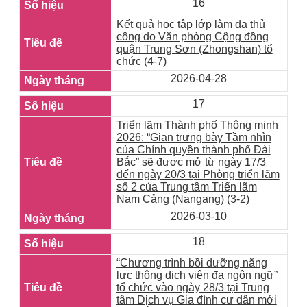
16
Kết quả học tập lớp làm da thủ
công do Văn phòng Cộng đồng
quận Trung Sơn (Zhongshan) tổ
chức (4-7)
2026-04-28
17
Triển lãm Thành phố Thông minh
2026: “Gian trưng bày Tầm nhìn
của Chính quyền thành phố Đài
Bắc” sẽ được mở từ ngày 17/3
đến ngày 20/3 tại Phòng triển lãm
số 2 của Trung tâm Triển lãm
Nam Cảng (Nangang) (3-2)
2026-03-10
18
“Chương trình bồi dưỡng năng
lực thông dịch viên đa ngôn ngữ”
tổ chức vào ngày 28/3 tại Trung
tâm Dịch vụ Gia đình cư dân mới