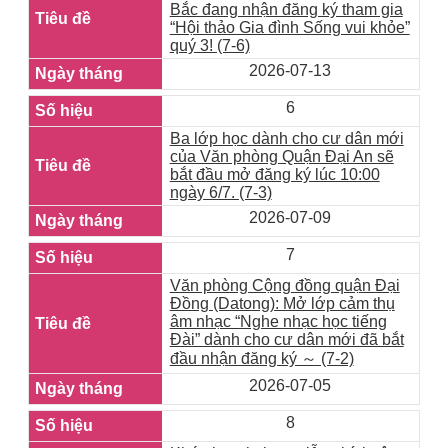
Bắc đang nhận đăng ký tham gia
“Hội thảo Gia đình Sống vui khỏe”
quý 3! (7-6)
2026-07-13
6
Ba lớp học dành cho cư dân mới
của Văn phòng Quận Đại An sẽ
bắt đầu mở đăng ký lúc 10:00
ngày 6/7. (7-3)
2026-07-09
7
Văn phòng Cộng đồng quận Đại
Đồng (Datong): Mở lớp cảm thụ
âm nhạc “Nghe nhạc học tiếng
Đài” dành cho cư dân mới đã bắt
đầu nhận đăng ký ～ (7-2)
2026-07-05
8