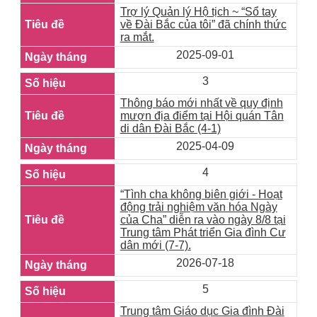
Trợ lý Quản lý Hộ tịch ~ “Sổ tay
về Đài Bắc của tôi” đã chính thức
ra mắt.
2025-09-01
3
Thông báo mới nhất về quy định
mượn địa điểm tại Hội quán Tân
di dân Đài Bắc (4-1)
2025-04-09
4
“Tình cha không biên giới - Hoạt
động trải nghiệm văn hóa Ngày
của Cha” diễn ra vào ngày 8/8 tại
Trung tâm Phát triển Gia đình Cư
dân mới (7-7).
2026-07-18
5
Trung tâm Giáo dục Gia đình Đài