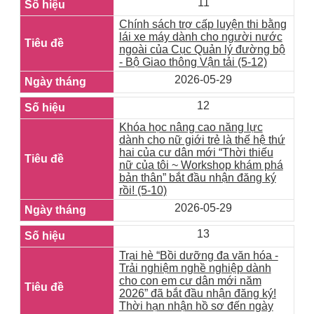
11
Chính sách trợ cấp luyện thi bằng
lái xe máy dành cho người nước
ngoài của Cục Quản lý đường bộ
- Bộ Giao thông Vận tải (5-12)
2026-05-29
12
Khóa học nâng cao năng lực
dành cho nữ giới trẻ là thế hệ thứ
hai của cư dân mới “Thời thiếu
nữ của tôi ~ Workshop khám phá
bản thân” bắt đầu nhận đăng ký
rồi! (5-10)
2026-05-29
13
Trại hè “Bồi dưỡng đa văn hóa -
Trải nghiệm nghề nghiệp dành
cho con em cư dân mới năm
2026” đã bắt đầu nhận đăng ký!
Thời hạn nhận hồ sơ đến ngày