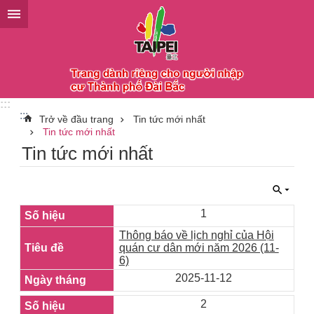
Chuyển đến khối nội dung chính
:::
:::
Trở về đầu trang
Tin tức mới nhất
Tin tức mới nhất
Tin tức mới nhất
1
Thông báo về lịch nghỉ của Hội
quán cư dân mới năm 2026 (11-
6)
2025-11-12
2