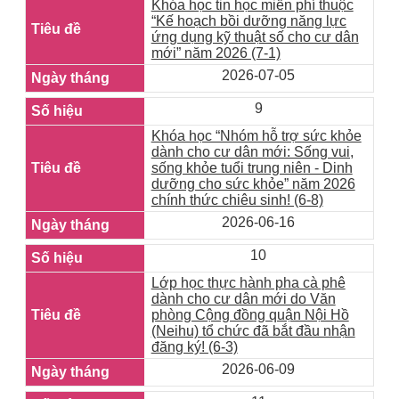
Khóa học tin học miễn phí thuộc
“Kế hoạch bồi dưỡng năng lực
ứng dụng kỹ thuật số cho cư dân
mới” năm 2026 (7-1)
2026-07-05
9
Khóa học “Nhóm hỗ trợ sức khỏe
dành cho cư dân mới: Sống vui,
sống khỏe tuổi trung niên - Dinh
dưỡng cho sức khỏe” năm 2026
chính thức chiêu sinh! (6-8)
2026-06-16
10
Lớp học thực hành pha cà phê
dành cho cư dân mới do Văn
phòng Cộng đồng quận Nội Hồ
(Neihu) tổ chức đã bắt đầu nhận
đăng ký! (6-3)
2026-06-09