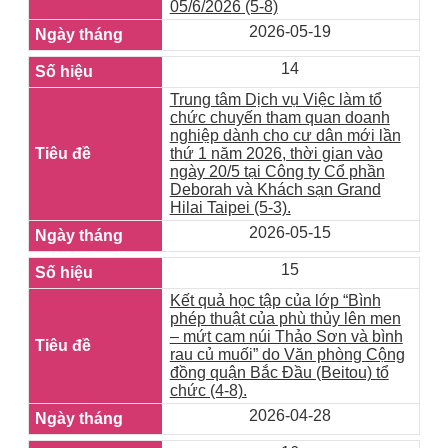
05/6/2026 (5-8)
2026-05-19
14
Trung tâm Dịch vụ Việc làm tổ
chức chuyến tham quan doanh
nghiệp dành cho cư dân mới lần
thứ 1 năm 2026, thời gian vào
ngày 20/5 tại Công ty Cổ phần
Deborah và Khách sạn Grand
Hilai Taipei (5-3).
2026-05-15
15
Kết quả học tập của lớp “Bình
phép thuật của phù thủy lên men
– mứt cam núi Thảo Sơn và bình
rau củ muối” do Văn phòng Cộng
đồng quận Bắc Đầu (Beitou) tổ
chức (4-8).
2026-04-28