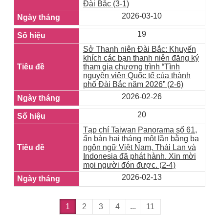
Đài Bắc (3-1)
2026-03-10
19
Sở Thanh niên Đài Bắc: Khuyến
khích các bạn thanh niên đăng ký
tham gia chương trình “Tình
nguyện viên Quốc tế của thành
phố Đài Bắc năm 2026” (2-6)
2026-02-26
20
Tạp chí Taiwan Panorama số 61,
ấn bản hai tháng một lần bằng ba
ngôn ngữ Việt Nam, Thái Lan và
Indonesia đã phát hành. Xin mời
mọi người đón được. (2-4)
2026-02-13
1
2
3
4
...
11