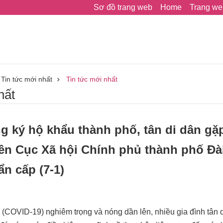
Sơ đồ trang web
Home
Trang we
Tin tức mới nhất
Tin tức mới nhất
hất
g ký hộ khẩu thành phố, tân di dân gặ
n Cục Xã hội Chính phủ thành phố Đài 
ẩn cấp (7-1)
h (COVID-19) nghiêm trọng và nóng dần lên, nhiều gia đình tân 