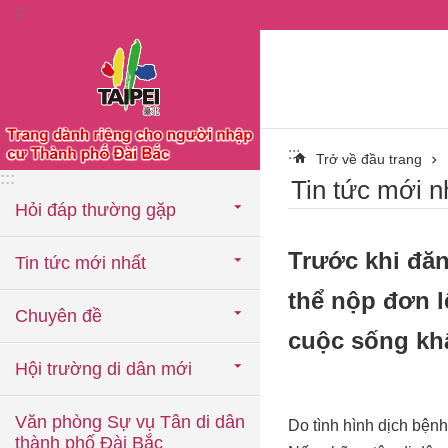
:::
Chuyển đến khối nội dung chính
:::
Trở về đầu trang
:::
Tin tức mới n
Hỏi đáp thường gặp
Trước khi đăn
Tin tức mới nhất
thể nộp đơn lê
Chuyên đề
cuộc sống kh
Hội trường di dân mới
Văn phòng Sự vụ Tân di dân
Do tình hình dịch bện
thành phố Đài Bắc