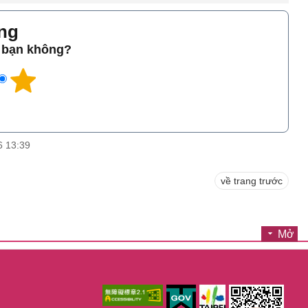
̀ng
o bạn không?
6 13:39
về trang trước
Mở