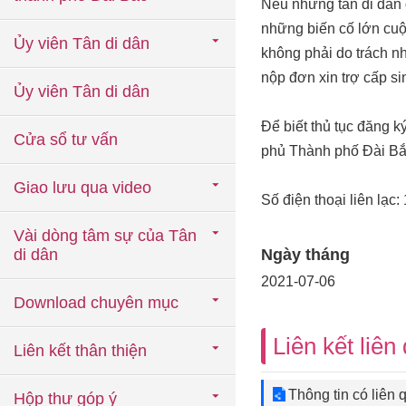
Nếu những tân di dân đ
những biến cố lớn cu
Ủy viên Tân di dân
không phải do trách nh
nộp đơn xin trợ cấp s
Ủy viên Tân di dân
Để biết thủ tục đăng ký
Cửa sổ tư vấn
phủ Thành phố Đài Bắc
Giao lưu qua video
Số điện thoại liên lạ
Vài dòng tâm sự của Tân
di dân
Ngày tháng
2021-07-06
Download chuyên mục
Liên kết liên
Liên kết thân thiện
Thông tin có liên
Hộp thư góp ý