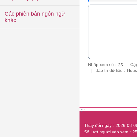
Các phiên bản ngôn ngữ
khác
Nhấp xem số：
Cập
25
Bảo trì dữ liệu：Hou
:::
Thay đổi ngày
2026-08-0
Số lượt người vào xem
2