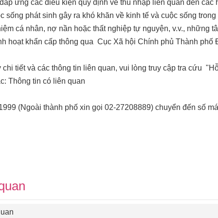
áp ứng các điều kiện quy định về thu nhập liên quan đến các 
ộc sống phát sinh gây ra khó khăn về kinh tế và cuộc sống tron
iệm cá nhân, nợ nần hoặc thất nghiệp tự nguyện, v.v., những tân 
inh hoạt khẩn cấp thông qua Cục Xã hội Chính phủ Thành phố 
 chi tiết và các thông tin liên quan, vui lòng truy cập tra cứu 
: Thông tin có liên quan
c: 1999 (Ngoài thành phố xin gọi 02-27208889) chuyển đến số
 quan
 quan