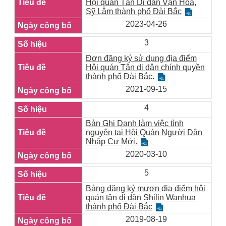
Hội quán Tân Di dân Vạn Hoa,
Sỹ Lâm thành phố Đài Bắc
2023-04-26
3
Đơn đăng ký sử dụng địa điểm
Hội quán Tân di dân chính quyền
thành phố Đài Bắc.
2021-09-15
4
Bản Ghi Danh làm việc tình
nguyện tại Hội Quán Người Dân
Nhập Cư Mới.
2020-03-10
5
Bảng đăng ký mượn địa điểm hội
quán tân di dân Shilin Wanhua
thành phố Đài Bắc
2019-08-19