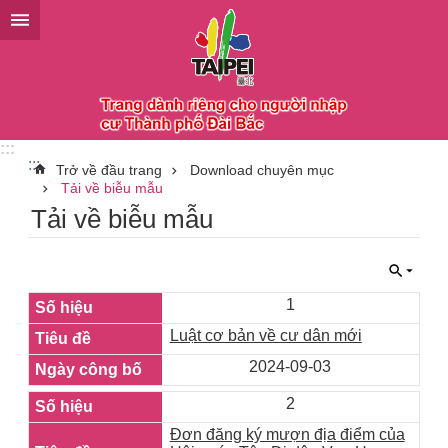
Chuyển đến khối nội dung chính
:::
:::
Trở về đầu trang
Download chuyên mục
Tải về biễu mẫu
Tải về biễu mẫu
1
Luật cơ bản về cư dân mới
2024-09-03
2
Đơn đăng ký mượn địa điểm của