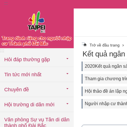
:::
Chuyển đến khối nội dung chính
:::
Trở về đầu trang
:::
Kết quả ngân 
Hỏi đáp thường gặp
2020Kết quả ngân sá
Tin tức mới nhất
Tham gia chương trìn
Chuyên đề
Hội thảo đề án lập n
Người nhập cư thành
Hội trường di dân mới
Văn phòng Sự vụ Tân di dân
thành phố Đài Bắc