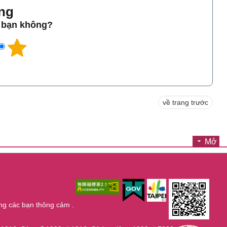
̀ng
o bạn không?
về trang trước
Mở
ng các bạn thông cảm .