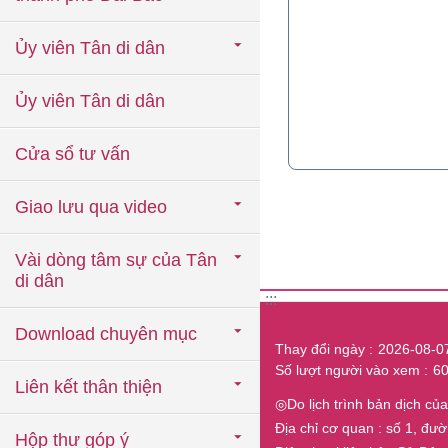
Ủy viên Tân di dân
Ủy viên Tân di dân
Cửa sổ tư vấn
Giao lưu qua video
Vài dòng tâm sự của Tân
di dân
:::
Download chuyên mục
Thay đổi ngày
2026-08-0
Số lượt người vào xem
6
Liên kết thân thiện
◎Do lịch trình bản dịch c
Địa chỉ cơ quan : số 1, đư
Hộp thư góp ý