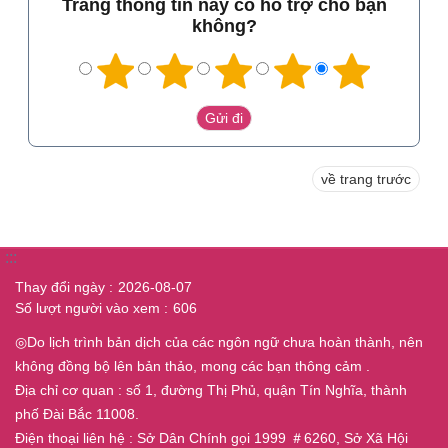
Trang thông tin này có hỗ trợ cho bạn
không?
về trang trước
:::
Thay đổi ngày
2026-08-07
Số lượt người vào xem
606
◎Do lịch trình bản dịch của các ngôn ngữ chưa hoàn thành, nên
không đồng bộ lên bản thảo, mong các bạn thông cảm .
Địa chỉ cơ quan : số 1, đường Thị Phủ, quận Tín Nghĩa, thành
phố Đài Bắc 11008.
Điện thoại liên hệ : Sở Dân Chính gọi 1999 ＃6260, Sở Xã Hội