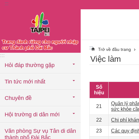
:::
Chuyển đến khối nội dung chính
:::
Trở về đầu trang
:::
Việc làm
Hỏi đáp thường gặp
Tin tức mới nhất
Số
hiệu
Chuyên đề
Quản lý phâ
21
sức khỏe cầ
Hội trường di dân mới
22
Chi phí khám
Văn phòng Sự vụ Tân di dân
23
Các quy định
thành phố Đài Bắc