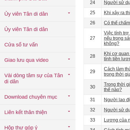
24
Người sử dụ
25
Khi xảy ra t
Ủy viên Tân di dân
26
Có thể chấm 
Ủy viên Tân di dân
Việc tính tr
27
nếu trong sá
không?
Cửa sổ tư vấn
Khi cơ quan 
28
tính tiền lư
Giao lưu qua video
Cách làm th
29
trong thời g
Vài dòng tâm sự của Tân
di dân
Trong thời g
30
thế nào?
Download chuyên mục
31
Người lao độ
32
Người sử dụ
Liên kết thân thiện
33
Lương của n
Hộp thư góp ý