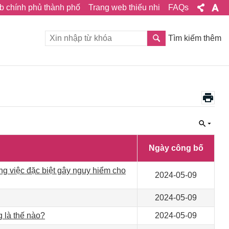
b chính phủ thành phố
Trang web thiếu nhi
FAQs
Tìm kiếm thêm
Ngày công bố
g việc đặc biệt gây nguy hiểm cho
2024-05-09
2024-05-09
g là thế nào?
2024-05-09