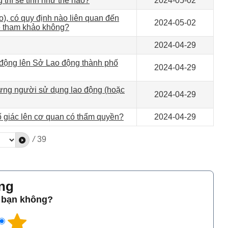
thì sẽ tính như thế nào?
2024-05-02
o), có quy định nào liên quan đến
2024-05-02
hể tham khảo không?
2024-04-29
o động lên Sở Lao động thành phố
2024-04-29
nhưng người sử dụng lao động (hoặc
2024-04-29
tố giác lên cơ quan có thẩm quyền?
2024-04-29
/
39
̀ng
o bạn không?