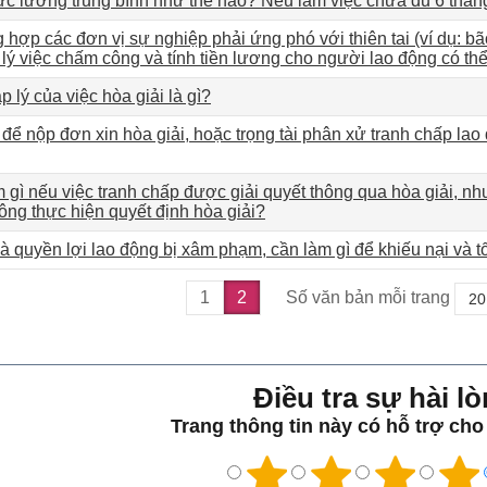
c lương trung bình như thế nào? Nếu làm việc chưa đủ 6 tháng 
 hợp các đơn vị sự nghiệp phải ứng phó với thiên tai (ví dụ: bã
lý việc chấm công và tính tiền lương cho người lao động có t
p lý của việc hòa giải là gì?
để nộp đơn xin hòa giải, hoặc trọng tài phân xử tranh chấp la
 gì nếu việc tranh chấp được giải quyết thông qua hòa giải, 
ông thực hiện quyết định hòa giải?
và quyền lợi lao động bị xâm phạm, cần làm gì để khiếu nại và 
1
2
Số văn bản mỗi trang
Điều tra sự hài lo
Trang thông tin này có hỗ trợ ch