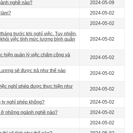
ngành nghề nào?
2024-05-09
i làm?
2024-05-02
2024-05-02
tháng trước khi nghỉ việc. Tuy nhiên,
ừ khỏi việc tính mức lương bình quân
2024-05-02
c hiện quản lý việc chấm công và
2024-05-02
 Lương sẽ được trả như thế nào
2024-05-02
, việc nghỉ phép được thực hiện như
2024-05-02
g ty nghỉ phép không?
2024-05-02
ng ở những ngành nghề nào?
2024-05-02
2024-05-02