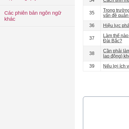
34
Cách tính mứ
Trong trường
Các phiên bản ngôn ngữ
35
vấn đề quản 
khác
36
Hiệu lực phá
Làm thế nào 
37
Đài Bắc?
Cần phải làm
38
lao động) kh
39
Nếu lợi ích 