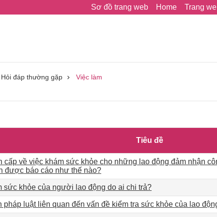
Sơ đồ trang web
Home
Trang we
Hỏi đáp thường gặp
Việc làm
Tiêu đề
n cấp về việc khám sức khỏe cho những lao động đảm nhận côn
n được báo cáo như thế nào?
 sức khỏe của người lao động do ai chi trả?
 pháp luật liên quan đến vấn đề kiểm tra sức khỏe của lao độn