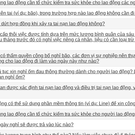
ng lao động cần tổ chức kiểm tra sức khỏe cho lao động các 
hiên tai (ví dụ: bão), trong trường hợp nào lao động không cần đ
dứt hợp đồng khi xảy ra tai nạn lao động không?
ợ cấp thôi việc được tính dựa trên mức lương bình quân của sáu 
u tháng trước đó có nghỉ việc riêng cá nhân, liệu có cần loại tr
có thẩm quyền công bố nghỉ bão, các đơn vị sự nghiệp nên thự
ơng cho lao động đi làm vào ngày này như nào?
ủ tục xin nghỉ ốm đau thông thường dành cho người lao động?
ian nghỉ ốm?
ian được xác định tai nạn lao động và điều trị tai nạn lao động
ng có thể sử dụng phần mềm thông tin (ví dụ: Line) để xin côn
ng lao động cần tổ chức kiểm tra sức khỏe cho người lao độ
gày nghỉ sẽ được trả vào lúc nào?