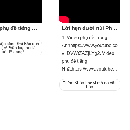
Video phụ đề tiếng Trung: Cuộc sống tại Đài Bắc thật dễ dàng! Quay vòng vốn dễ dàng ghê!
Lời hẹn dưới núi Phú Sĩ – Tìm hiểu văn hóa Nhật Bản
1. Video phụ đề Trung –
̣c sống Đài Bắc quá
Anhhttps://www.youtube.com/wa
iện!Phân loại rác là
quá dễ dàng!
v=DVWtZAZjLYg2. Video
phụ đề tiếng
Nhậthttps://www.youtube.com/wa
v=XF4WYM4p4eg
Thêm Khóa học vi mô đa văn
hóa