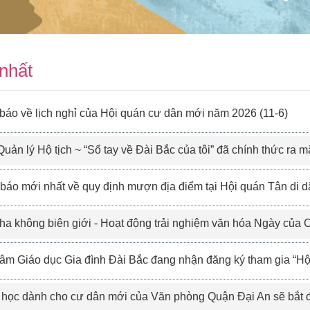
nhất
báo về lịch nghỉ của Hội quán cư dân mới năm 2026 (11-6)
Quản lý Hộ tịch ~ “Sổ tay về Đài Bắc của tôi” đã chính thức ra m
o mới nhất về quy định mượn địa điểm tại Hội quán Tân di dân Đài Bắc (4-1
g biên giới - Hoạt động trải nghiệm văn hóa Ngày của Cha” diễn ra vào ngày 8/8 tại Trung tâm Phát triển Gia đình Cư dân mới (7
Giáo dục Gia đình Đài Bắc đang nhận đăng ký tham gia “Hội thảo Gia đình Sống vui khỏe” quý 3! (7
 dành cho cư dân mới của Văn phòng Quận Đại An sẽ bắt đầu mở đăng ký lúc 10:00 ngày 6/7. (7