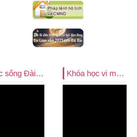
Cuộc sống Đài Bắc quá thuận tiện!Phân loại rác là quá dễ dàng!
Khóa học vi mô đa văn hóa