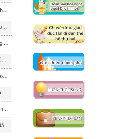
-2)
1)
6-8)
3)
12)
10)
5-8)
5-3).