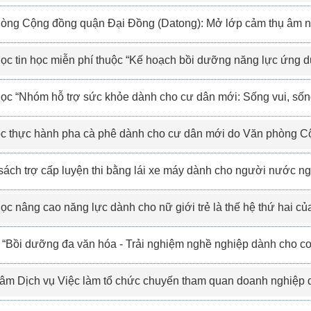
 đồng quận Đại Đồng (Datong): Mở lớp cảm thụ âm nhạc “Nghe nhạc học tiếng Đài” dành cho cư dân mới đã bắt đầu nhận đăng ký ～ (7
n học miễn phí thuộc “Kế hoạch bồi dưỡng năng lực ứng dụng kỹ thuật số cho cư dân mới” năm 2026 (7-
 hỗ trợ sức khỏe dành cho cư dân mới: Sống vui, sống khỏe tuổi trung niên - Dinh dưỡng cho sức khỏe” năm 2026 chính thức chiêu sinh! (
 hành pha cà phê dành cho cư dân mới do Văn phòng Cộng đồng quận Nội Hồ (Neihu) tổ chức đã bắt đầu nhận đăng ký! (6-
rợ cấp luyện thi bằng lái xe máy dành cho người nước ngoài của Cục Quản lý đường bộ - Bộ Giao thông Vận tải (5-
o năng lực dành cho nữ giới trẻ là thế hệ thứ hai của cư dân mới “Thời thiếu nữ của tôi ~ Workshop khám phá bản thân” bắt đầu nhận đăng ký rồi! (5-
ỡng đa văn hóa - Trải nghiệm nghề nghiệp dành cho con em cư dân mới năm 2026” đã bắt đầu nhận đăng ký! Thời hạn nhận hồ sơ đến ngày 05/6/2026 (
iệc làm tổ chức chuyến tham quan doanh nghiệp dành cho cư dân mới lần thứ 1 năm 2026, thời gian vào ngày 20/5 tại Công ty Cổ phần Deborah và Khách sạn Grand Hilai Taipei (