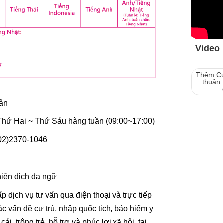
Thêm Cuô
thuận t
dân
 Thứ Hai ~ Thứ Sáu hàng tuần (09:00~17:00)
 (02)2370-1046
hiên dịch đa ngữ
p dịch vụ tư vấn qua điện thoại và trực tiếp
ác vấn đề cư trú, nhập quốc tịch, bảo hiểm y
cái, trông trẻ, hỗ trợ và phúc lợi xã hội, tại