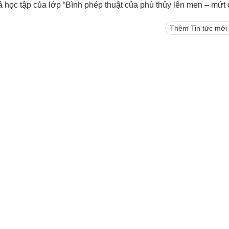
của lớp “Bình phép thuật của phù thủy lên men – mứt cam núi Thảo Sơn và bình rau củ muối” do Văn phòng Cộng đồng quận Bắc Đầu (Beitou) tổ chức (4-8
Thêm Tin tức mới 