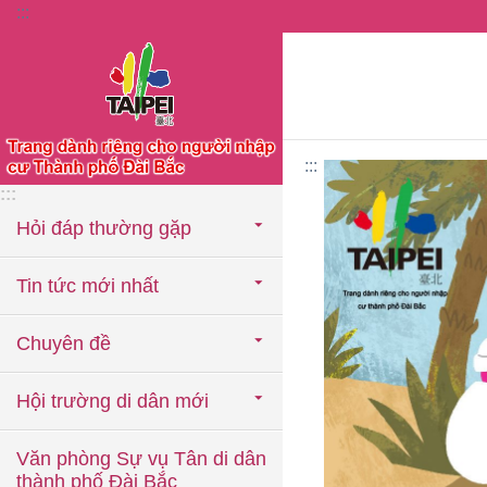
:::
Chuyển đến khối nội dung chính
:::
:::
Hỏi đáp thường gặp
Tin tức mới nhất
Chuyên đề
Hội trường di dân mới
Văn phòng Sự vụ Tân di dân
thành phố Đài Bắc