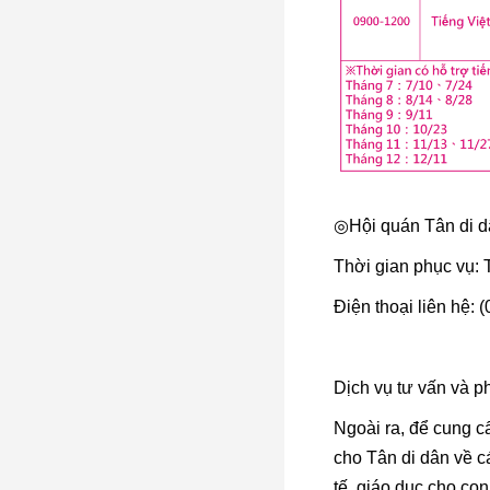
◎Hội quán Tân di 
Thời gian phục vụ:
Điện thoại liên hệ:
Dịch vụ tư vấn và p
Ngoài ra, để cung cấ
cho Tân di dân về c
tế, giáo dục cho con 