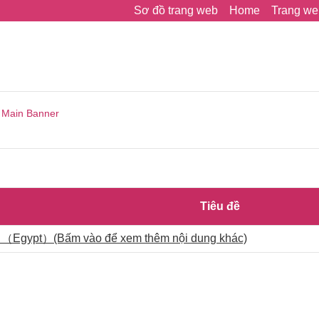
Sơ đồ trang web
Home
Trang we
Main Banner
Tiêu đề
 （Egypt）(Bấm vào để xem thêm nội dung khác)