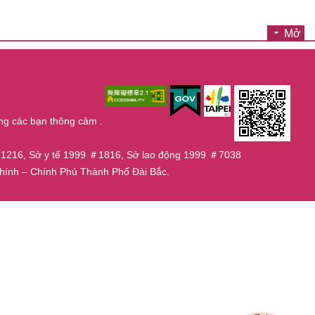
Mở
ng các bạn thông cảm .
9 ＃1216, Sở y tế 1999 ＃1816, Sở lao động 1999 ＃7038
n Chính – Chính Phủ Thành Phố Đài Bắc.