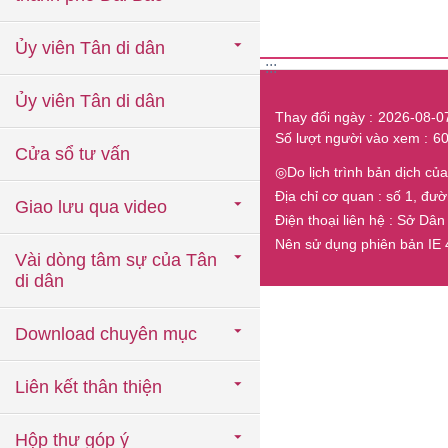
Ủy viên Tân di dân
:::
Ủy viên Tân di dân
Thay đổi ngày
2026-08-0
Số lượt người vào xem
6
Cửa sổ tư vấn
◎Do lịch trình bản dịch c
Địa chỉ cơ quan : số 1, đư
Giao lưu qua video
Điện thoại liên hệ : Sở D
Nên sử dụng phiên bản IE
Vài dòng tâm sự của Tân
di dân
Download chuyên mục
Liên kết thân thiện
Hộp thư góp ý