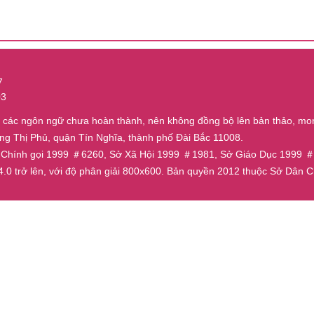
7
03
ủa các ngôn ngữ chưa hoàn thành, nên không đồng bộ lên bản thảo, mo
ờng Thị Phủ, quận Tín Nghĩa, thành phố Đài Bắc 11008.
ân Chính gọi 1999 ＃6260, Sở Xã Hội 1999 ＃1981, Sở Giáo Dục 199
 4.0 trở lên, với độ phân giải 800x600. Bản quyền 2012 thuộc Sở Dâ