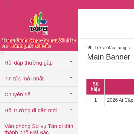
:::
Chuyển đến khối nội dung chính
:::
Trở về đầu trang
:::
Main Banner
Hỏi đáp thường gặp
Tin tức mới nhất
Số
hiệu
Chuyên đề
1
2026 Ai Cập
Hội trường di dân mới
Văn phòng Sự vụ Tân di dân
thành phố Đài Bắc