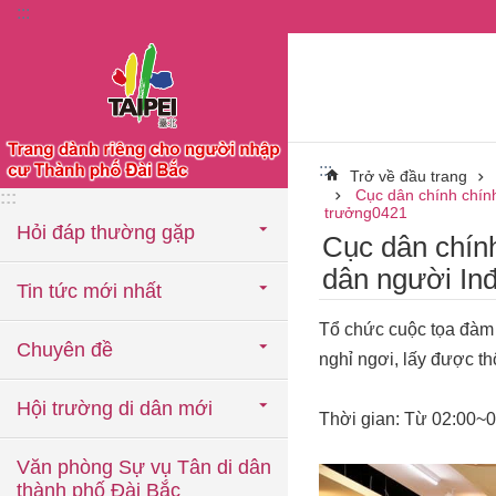
:::
Chuyển đến khối nội dung chính
:::
Trở về đầu trang
Cục dân chính chính
:::
trưởng0421
Hỏi đáp thường gặp
Cục dân chính
dân người Inđô
Tin tức mới nhất
Tổ chức cuộc tọa đàm
Chuyên đề
nghỉ ngơi, lấy được th
Hội trường di dân mới
Thời gian: Từ 02:00~
Văn phòng Sự vụ Tân di dân
thành phố Đài Bắc