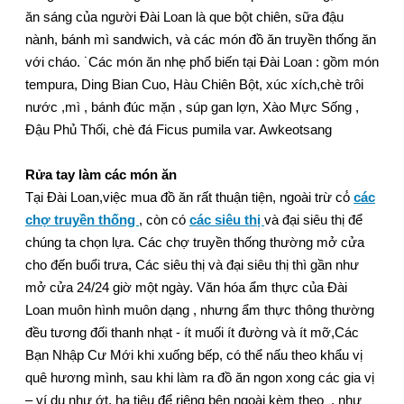
ăn sáng của người Đài Loan là que bột chiên, sữa đậu
nành, bánh mì sandwich, và các món đồ ăn truyền thống ăn
với cháo. ˙Các món ăn nhẹ phổ biến tại Đài Loan : gồm món
tempura, Ding Bian Cuo, Hàu Chiên Bột, xúc xích,chè trôi
nước ,mì , bánh đúc mặn , súp gan lợn, Xào Mực Sống ,
Đậu Phủ Thối, chè đá Ficus pumila var. Awkeotsang
Rửa tay làm các món ăn
Tại Đài Loan,việc mua đồ ăn rất thuận tiện, ngoài trừ có́
các
chợ truyền thống
, còn có
các siêu thị
và đại siêu thị để
chúng ta chọn lựa. Các chợ truyền thống thường mở cửa
cho đến buổi trưa, Các siêu thị và đại siêu thị thì gần như
mở cửa 24/24 giờ một ngày. Văn hóa ẩm thực của Đài
Loan muôn hình muôn dạng , nhưng ẩm thực thông thường
đều tương đối thanh nhạt - ít muối ít đường và ít mỡ,Các
Bạn Nhập Cư Mới khi xuống bếp, có thể nấu theo khẩu vị
quê hương mình, sau khi làm ra đồ ăn ngon xong các gia vị
– ví dụ như ớt, hạ tiêu để riêng bên ngoài kèm theo , như