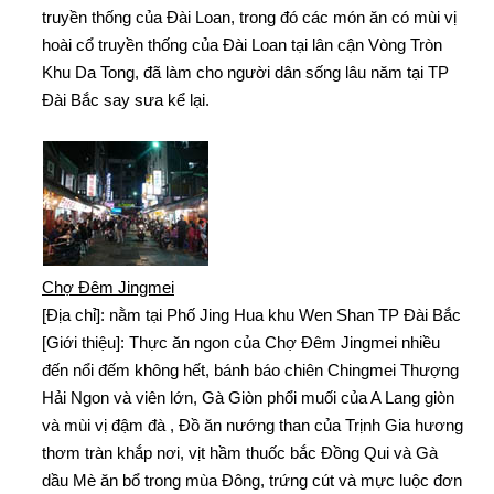
truyền thống của Đài Loan, trong đó các món ăn có mùi vị
hoài cổ truyền thống của Đài Loan tại lân cận Vòng Tròn
Khu Da Tong, đã làm cho người dân sống lâu năm tại TP
Đài Bắc say sưa kể lại.
Chợ Đêm Jingmei
[Địa chỉ]: nằm tại Phố Jing Hua khu Wen Shan TP Đài Bắc
[Giới thiệu]: Thực ăn ngon của Chợ Đêm Jingmei nhiều
đến nổi đếm không hết, bánh báo chiên Chingmei Thượng
Hải Ngon và viên lớn, Gà Giòn phổi muối của A Lang giòn
và mùi vị đậm đà , Đồ ăn nướng than của Trịnh Gia hương
thơm tràn khắp nơi, vịt hầm thuốc bắc Đồng Qui và Gà
dầu Mè ăn bổ trong mùa Đông, trứng cút và mực luộc đơn