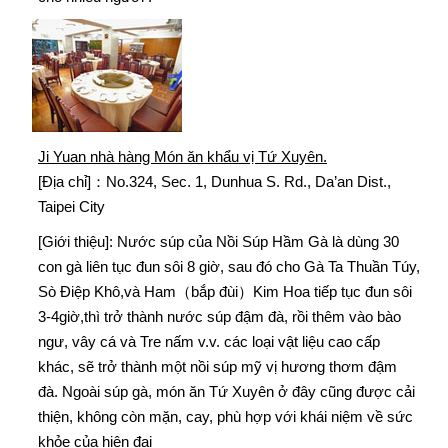
Ji Yuan nhà hàng Món ăn khẩu vị Tứ Xuyên.
[Địa chỉ]：No.324, Sec. 1, Dunhua S. Rd., Da’an Dist.,
Taipei City
[Giới thiệu]: Nước súp của Nồi Súp Hầm Gà là dùng 30
con gà liên tục đun sôi 8 giờ, sau đó cho Gà Ta Thuần Túy,
Sò Điệp Khô,và Ham（bắp đùi）Kim Hoa tiếp tục đun sôi
3-4giờ,thì trở thành nước súp đậm đà, rồi thêm vào bào
ngư, vây cá và Tre nấm v.v. các loại vật liệu cao cấp
khác, sẽ trở thành một nồi súp mỹ vị hương thơm đậm
đà. Ngoài súp gà, món ăn Tứ Xuyên ở đây cũng được cải
thiện, không còn mặn, cay, phù hợp với khái niệm về sức
khỏe của hiện đại