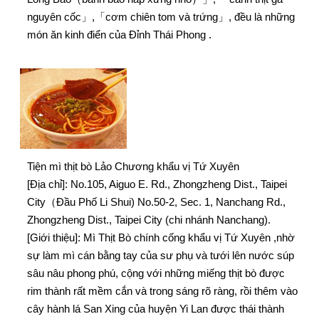
nguyên cốc」,「cơm chiên tom và trứng」, đều là những
món ăn kinh điển của Đỉnh Thái Phong .
Tiện mì thịt bò Lảo Chương khẩu vị Tứ Xuyên
[Địa chỉ]: No.105, Aiguo E. Rd., Zhongzheng Dist., Taipei
City（Đầu Phố Li Shui) No.50-2, Sec. 1, Nanchang Rd.,
Zhongzheng Dist., Taipei City (chi nhánh Nanchang).
[Giới thiệu]: Mì Thịt Bò chính cống khẩu vị Tứ Xuyên ,nhờ
sự làm mì cán bằng tay của sư phụ và tưới lên nước súp
sâu nâu phong phú, cộng với những miếng thịt bò được
rim thành rất mềm cắn và trong sáng rõ ràng, rồi thêm vào
cây hành lá San Xing của huyện Yi Lan được thái thành