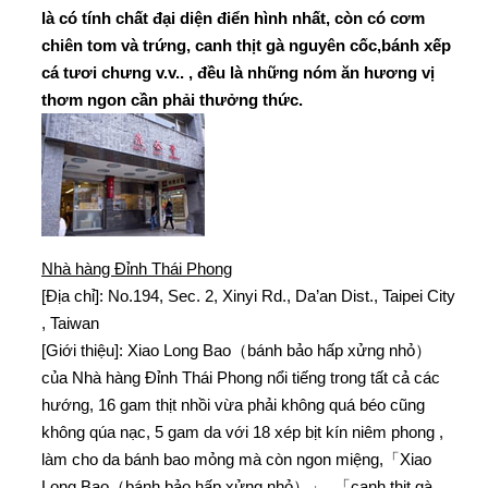
là có tính chất đại diện điển hình nhất, còn có cơm
chiên tom và trứng, canh thịt gà nguyên cốc,bánh xếp
cá tươi chưng v.v.. , đều là những nóm ăn hương vị
thơm ngon cần phải thưởng thức.
Nhà hàng Đỉnh Thái Phong
[Địa chỉ]: No.194, Sec. 2, Xinyi Rd., Da’an Dist., Taipei City
, Taiwan
[Giới thiệu]: Xiao Long Bao（bánh bảo hấp xửng nhỏ）
của Nhà hàng Đỉnh Thái Phong nổi tiếng trong tất cả các
hướng, 16 gam thịt nhồi vừa phải không quá béo cũng
không qúa nạc, 5 gam da với 18 xép bịt kín niêm phong ,
làm cho da bánh bao mỏng mà còn ngon miệng,「Xiao
Long Bao（bánh bảo hấp xửng nhỏ）」, 「canh thịt gà