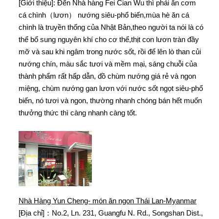
[Giới thiệu]: Đến Nhà hàng Fei Cian Wu thì phải ăn cơm
cá chình（lươn） nướng siêu-phổ biến,mùa hè ăn cá
chình là truyền thống của Nhật Bản,theo người ta nói là có
thể bổ sung nguyên khí cho cơ thể,thịt con lươn tràn đầy
mỡ và sau khi ngâm trong nước sốt, rồi để lên lò than củi
nướng chín, màu sắc tươi và mềm mại, sáng chuỗi của
thành phẩm rất hấp dẫn, đồ chùm nướng giá rẻ và ngon
miệng, chùm nướng gan lươn với nước sốt ngọt siêu-phổ
biến, nó tươi và ngon, thường nhanh chóng bán hết muốn
thưởng thức thì càng nhanh càng tốt.
Nhà Hàng Yun Cheng- món ăn ngon Thái Lan-Myanmar
[Địa chỉ]：No.2, Ln. 231, Guangfu N. Rd., Songshan Dist.,