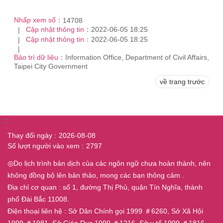
Nhấp xem số：
14708
Cập nhật thông tin：
2022-06-05 18:25
Cập nhật thông tin：
2022-06-05 18:25
Bảo trì dữ liệu：
Information Office, Department of Civil Affairs,
Taipei City Government
về trang trước
:::
Thay đổi ngày
2026-08-08
Số lượt người vào xem
2797
◎Do lịch trình bản dịch của các ngôn ngữ chưa hoàn thành, nên
không đồng bộ lên bản thảo, mong các bạn thông cảm .
Địa chỉ cơ quan : số 1, đường Thị Phủ, quận Tín Nghĩa, thành
phố Đài Bắc 11008.
Điện thoại liên hệ : Sở Dân Chính gọi 1999 ＃6260, Sở Xã Hội
1999 ＃1981, Sở Giáo Dục 1999 ＃1216, Sở y tế 1999 ＃1816,