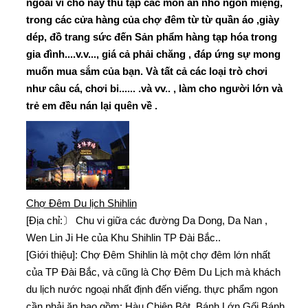
ngoài vì chổ này thu tập các món ăn nhỏ ngon miệng,
trong các cửa hàng của chợ đêm từ từ quần áo ,giày
dép, đồ trang sức đến Sản phẩm hàng tạp hóa trong
gia đình....v.v..., giá cả phải ch
ă
ng , đáp ứng sự mong
muốn mua sắm của bạn. Và tất cả các loại trò chơi
như câu cá, chơi bi...... .và vv.. , làm cho người lớ
n và
trẻ em đều nán lại quên về .
Chợ Đêm Du lịch Shihlin
[Địa chỉ:〕 Chu vi giữa các đường Da Dong, Da Nan ,
Wen Lin Ji He của Khu Shihlin TP Đài Bắc..
[Giới thiệu]: Chợ Đêm Shihlin là một chợ đêm lớn nhất
của TP Đài Bắc, và cũng là Chợ Đêm Du Lịch mà khách
du lịch nước ngoại nhất định đến viếng. thực phẩm ngon
cần phải ăn bao gồm: Hàu Chiên Bột, Bánh Lớn Gối Bánh