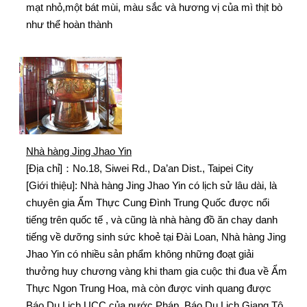
mạt nhỏ,một bát mùi, màu sắc và hương vị của mì thịt bò
như thể hoàn thành
Nhà hàng Jing Jhao Yin
[Địa chỉ]：No.18, Siwei Rd., Da’an Dist., Taipei City
[Giới thiệu]: Nhà hàng Jing Jhao Yin có lịch sử lâu dài, là
chuyên gia Ẩm Thực Cung Đình Trung Quốc được nổi
tiếng trên quốc tế , và cũng là nhà hàng đồ ăn chay danh
tiếng về dưỡng sinh sức khoẻ tại Đài Loan, Nhà hàng Jing
Jhao Yin có nhiều sản phẩm không những đoạt giải
thưởng huy chương vàng khi tham gia cuộc thi đua về Ẩm
Thực Ngon Trung Hoa, mà còn được vinh quang được
Báo Du Lịch UCC của nước Pháp, Báo Du Lịch Giang Tô