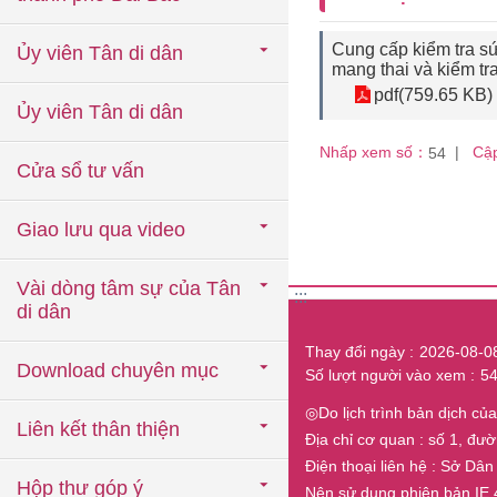
Cung cấp kiểm tra s
Ủy viên Tân di dân
mang thai và kiểm tr
pdf(759.65 KB)
Ủy viên Tân di dân
Nhấp xem số：
Cập
54
Cửa sổ tư vấn
Giao lưu qua video
Vài dòng tâm sự của Tân
:::
di dân
Thay đổi ngày
2026-08-0
Download chuyên mục
Số lượt người vào xem
5
◎Do lịch trình bản dịch c
Liên kết thân thiện
Địa chỉ cơ quan : số 1, đư
Điện thoại liên hệ : Sở D
Hộp thư góp ý
Nên sử dụng phiên bản IE