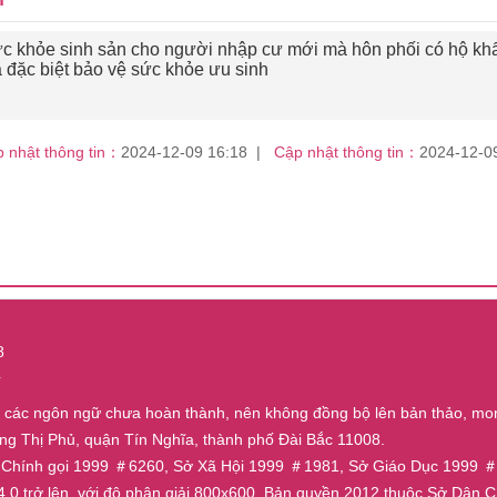
ức khỏe sinh sản cho người nhập cư mới mà hôn phối có hộ khẩ
a đặc biệt bảo vệ sức khỏe ưu sinh
 nhật thông tin：
2024-12-09 16:18
Cập nhật thông tin：
2024-12-0
8
4
ủa các ngôn ngữ chưa hoàn thành, nên không đồng bộ lên bản thảo, mo
ờng Thị Phủ, quận Tín Nghĩa, thành phố Đài Bắc 11008.
ân Chính gọi 1999 ＃6260, Sở Xã Hội 1999 ＃1981, Sở Giáo Dục 199
 4.0 trở lên, với độ phân giải 800x600. Bản quyền 2012 thuộc Sở Dâ