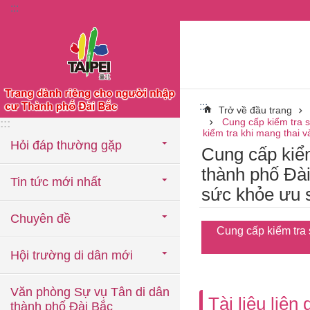
:::
Chuyển đến khối nội dung chính
:::
Trở về đầu trang
Cung cấp kiểm tra 
:::
kiểm tra khi mang thai v
Hỏi đáp thường gặp
Cung cấp kiể
thành phố Đài
Tin tức mới nhất
sức khỏe ưu 
Chuyên đề
Cung cấp kiểm tra 
Hội trường di dân mới
Văn phòng Sự vụ Tân di dân
Tài liệu liên
thành phố Đài Bắc