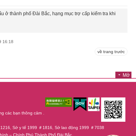
u ở thành phố Đài Bắc, hạng mục trợ cấp kiểm tra khi
9 16:18
về trang trước
Mở
ng các bạn thông cảm .
9 ＃1216, Sở y tế 1999 ＃1816, Sở lao động 1999 ＃7038
n Chính – Chính Phủ Thành Phố Đài Bắc.