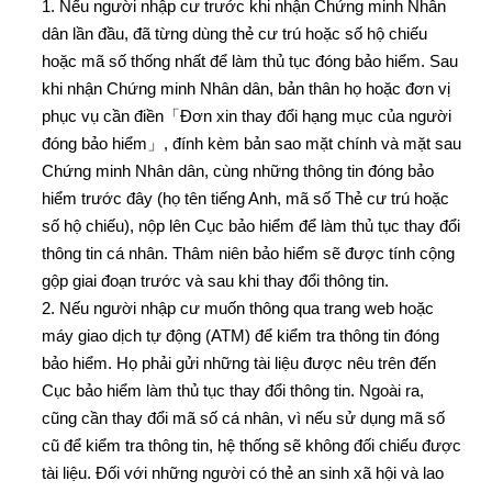
1. Nếu người nhập cư trước khi nhận Chứng minh Nhân
dân lần đầu, đã từng dùng thẻ cư trú hoặc số hộ chiếu
hoặc mã số thống nhất để làm thủ tục đóng bảo hiểm. Sau
khi nhận Chứng minh Nhân dân, bản thân họ hoặc đơn vị
phục vụ cần điền「Đơn xin thay đổi hạng mục của người
đóng bảo hiểm」, đính kèm bản sao mặt chính và mặt sau
Chứng minh Nhân dân, cùng những thông tin đóng bảo
hiểm trước đây (họ tên tiếng Anh, mã số Thẻ cư trú hoặc
số hộ chiếu), nộp lên Cục bảo hiểm để làm thủ tục thay đổi
thông tin cá nhân. Thâm niên bảo hiểm sẽ được tính cộng
gộp giai đoạn trước và sau khi thay đổi thông tin.
2. Nếu người nhập cư muốn thông qua trang web hoặc
máy giao dịch tự động (ATM) để kiểm tra thông tin đóng
bảo hiểm. Họ phải gửi những tài liệu được nêu trên đến
Cục bảo hiểm làm thủ tục thay đổi thông tin. Ngoài ra,
cũng cần thay đổi mã số cá nhân, vì nếu sử dụng mã số
cũ để kiểm tra thông tin, hệ thống sẽ không đối chiếu được
tài liệu. Đối với những người có thẻ an sinh xã hội và lao