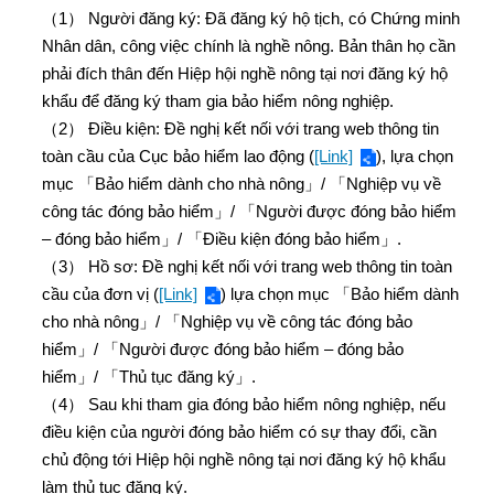
（1） Người đăng ký: Đã đăng ký hộ tịch, có Chứng minh
Nhân dân, công việc chính là nghề nông. Bản thân họ cần
phải đích thân đến Hiệp hội nghề nông tại nơi đăng ký hộ
khẩu để đăng ký tham gia bảo hiểm nông nghiệp.
（2） Điều kiện: Đề nghị kết nối với trang web thông tin
toàn cầu của Cục bảo hiểm lao động (
[Link]
), lựa chọn
mục 「Bảo hiểm dành cho nhà nông」/ 「Nghiệp vụ về
công tác đóng bảo hiểm」/ 「Người được đóng bảo hiểm
– đóng bảo hiểm」/ 「Điều kiện đóng bảo hiểm」.
（3） Hồ sơ: Đề nghị kết nối với trang web thông tin toàn
cầu của đơn vị (
[Link]
) lựa chọn mục 「Bảo hiểm dành
cho nhà nông」/ 「Nghiệp vụ về công tác đóng bảo
hiểm」/ 「Người được đóng bảo hiểm – đóng bảo
hiểm」/ 「Thủ tục đăng ký」.
（4） Sau khi tham gia đóng bảo hiểm nông nghiệp, nếu
điều kiện của người đóng bảo hiểm có sự thay đổi, cần
chủ động tới Hiệp hội nghề nông tại nơi đăng ký hộ khẩu
làm thủ tục đăng ký.