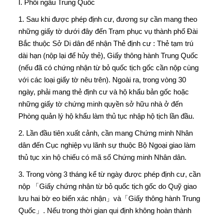
I. Phối ngẫu Trung Quốc
1. Sau khi được phép định cư, đương sự cần mang theo
những giấy tờ dưới đây đến Trạm phục vụ thành phố Đài
Bắc thuộc Sở Di dân để nhận Thẻ định cư : Thẻ tạm trú
dài hạn (nộp lại để hủy thẻ), Giấy thông hành Trung Quốc
(nếu đã có chứng nhận từ bỏ quốc tịch gốc cần nộp cùng
với các loại giấy tờ nêu trên). Ngoài ra, trong vòng 30
ngày, phải mang thẻ định cư và hộ khẩu bản gốc hoặc
những giấy tờ chứng minh quyền sở hữu nhà ở đến
Phòng quản lý hộ khẩu làm thủ tục nhập hộ tịch lần đầu.
2. Lần đầu tiên xuất cảnh, cần mang Chứng minh Nhân
dân đến Cục nghiệp vụ lãnh sự thuộc Bộ Ngoại giao làm
thủ tục xin hộ chiếu có mã số Chứng minh Nhân dân.
3. Trong vòng 3 tháng kể từ ngày được phép định cư, cần
nộp 「Giấy chứng nhận từ bỏ quốc tịch gốc do Quỹ giao
lưu hai bờ eo biển xác nhận」và「Giấy thông hành Trung
Quốc」. Nếu trong thời gian qui định không hoàn thành