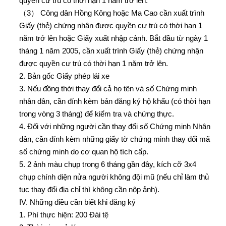
quyền cư trú có thời hạn 1 năm trở lên.
（3） Công dân Hồng Kông hoặc Ma Cao cần xuất trình
Giấy (thẻ) chứng nhận được quyền cư trú có thời hạn 1
năm trở lên hoặc Giấy xuất nhập cảnh. Bắt đầu từ ngày 1
tháng 1 năm 2005, cần xuất trình Giấy (thẻ) chứng nhận
được quyền cư trú có thời hạn 1 năm trở lên.
2. Bản gốc Giấy phép lái xe
3. Nếu đồng thời thay đổi cả họ tên và số Chứng minh
nhân dân, cần đính kèm bản đăng ký hộ khẩu (có thời hạn
trong vòng 3 tháng) để kiểm tra và chứng thực.
4. Đối với những người cần thay đổi số Chứng minh Nhân
dân, cần đính kèm những giấy tờ chứng minh thay đổi mã
số chứng minh do cơ quan hộ tích cấp.
5. 2 ảnh màu chụp trong 6 tháng gần đây, kích cỡ 3x4
chụp chính diện nửa người không đội mũ (nếu chỉ làm thủ
tục thay đổi địa chỉ thì không cần nộp ảnh).
IV. Những điều cần biết khi đăng ký
1. Phí thực hiện: 200 Đài tệ