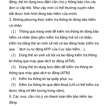
động, thẻ tín dụng bưu điện cần chú ý thông báo cho các
đơn vị cấp thẻ. Như vậy mới có thể thường xuyên nắm
bắt được tình hình đóng bảo hiểm của mình.
3. Những phương thức kiểm tra thông tin đóng bảo hiểm
cá nhân:
（1） Thông qua trang web để kiểm tra thông tin đóng bảo
hiểm cá nhân (bao gồm kiểm tra bằng mã số cá nhân,
kiểm tra bằng thẻ an sinh xã hội và lao động hoặc kiểm tra
qua 「dịch vụ tự động APP của Cục bảo hiểm」).
（2） Dùng thẻ an sinh xã hội và lao động kiểm tra thông
tin thông qua máy giao dịch tự động (ATM).
（3） Dùng thẻ tín dụng bưu điện để kiểm tra thông tin
thông qua máy giao dịch tự động (ATM)
（4） Kiểm tra thông tin tại quầy phục vụ.
（5） Kiểm tra thông tin qua điện thoại (chỉ có thể kiểm tra
được tổng số tiền lương trong năm).
II. Các mục cần chú ý xin thanh toán tiền bảo hiểm lao
động