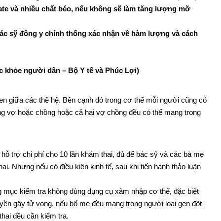
rate và nhiều chất béo, nếu không sẽ làm tăng lượng mỡ
ác sỹ đông y chính thống xác nhận về hàm lượng và cách
c khỏe người dân – Bộ Y tế và Phúc Lợi)
en giữa các thế hệ. Bên cạnh đó trong cơ thể mỗi người cũng có
ưng vợ hoặc chồng hoặc cả hai vợ chồng đều có thể mang trong
 hỗ trợ chi phí cho 10 lần khám thai, đủ để bác sỹ và các bà mẹ
hai. Nhưng nếu có điều kiện kinh tế, sau khi tiến hành thảo luận
ng mục kiểm tra không dùng dụng cụ xâm nhập cơ thể, đặc biệt
ruyền gây tử vong, nếu bố mẹ đều mang trong người loại gen đột
thai đều cần kiểm tra.