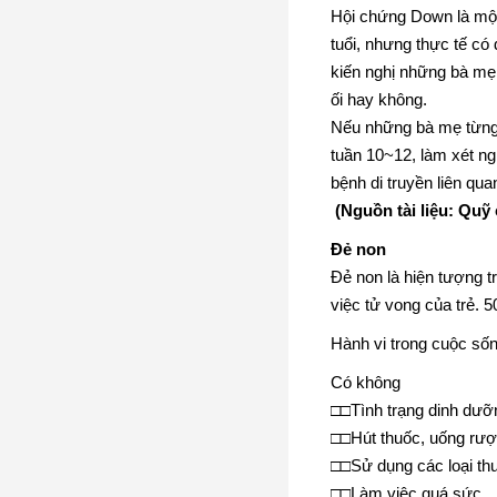
Hội chứng Down là một
tuổi, nhưng thực tế có
kiến nghị những bà mẹ
ối hay không.
Nếu những bà mẹ từng 
tuần 10~12, làm xét n
bệnh di truyền liên qua
(Nguồn tài liệu: Quỹ
Đẻ non
Đẻ non là hiện tượng t
việc tử vong của trẻ.
Hành vi trong cuộc số
Có không
□□Tình trạng dinh dưỡ
□□Hút thuốc, uống rư
□□Sử dụng các loại th
□□Làm việc quá sức