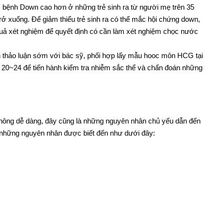
c bệnh Down cao hơn ở những trẻ sinh ra từ người mẹ trên 35
rở xuống. Để giảm thiểu trẻ sinh ra có thể mắc hội chứng down,
quả xét nghiệm để quyết định có cần làm xét nghiệm chọc nước
n thảo luận sớm với bác sỹ, phối hợp lấy mẫu hooc môn HCG tại
 20~24 để tiến hành kiểm tra nhiễm sắc thể và chẩn đoán những
n không dễ dàng, đây cũng là những nguyên nhân chủ yếu dẫn đến
, những nguyên nhân được biết đến như dưới đây: