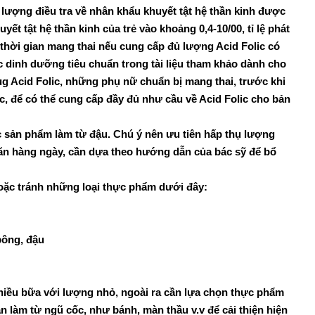
số lượng điều tra về nhân khẩu khuyết tật hệ thần kinh được
ết tật hệ thần kinh của trẻ vào khoảng 0,4-10/00, tỉ lệ phát
 thời gian mang thai nếu cung cấp đủ lượng Acid Folic có
ức dinh dưỡng tiêu chuẩn trong tài liệu tham khảo dành cho
g Acid Folic, những phụ nữ chuẩn bị mang thai, trước khi
ic, để có thể cung cấp đầy đủ như cầu về Acid Folic cho bản
 các sản phẩm làm từ đậu. Chú ý nên ưu tiên hấp thụ lượng
 ăn hàng ngày, cần dựa theo hướng dẫn của bác sỹ để bổ
oặc tránh những loại thực phẩm dưới đây:
bông, đậu
nhiều bữa với lượng nhỏ, ngoài ra cần lựa chọn thực phẩm
 ăn làm từ ngũ cốc, như bánh, màn thầu v.v để cải thiện hiện