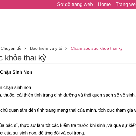
Sơ đồ trang web
Home
Trang we
Chuyên đề
Bảo hiểm và y tế
Chăm sóc sức khỏe thai kỳ
 khỏe thai kỳ
 Chặn Sinh Non
】
ăn chặn sinh non
huốc, cải thiện tình trạng dinh dưỡng và thói quen sạch sẽ vệ sinh,
hủ quan tâm đến tình trạng mang thai của mình, tích cực tham gia và
a bác sĩ, thực sự làm tốt các kiểm tra trước khi sinh ,và qua sự kiểm
 của sự sinh non, để ứng đối và coi trọng.