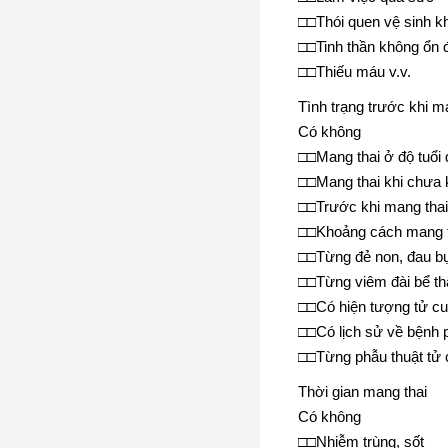
□□Thói quen vệ sinh kh
□□Tinh thần không ổn 
□□Thiếu máu v.v.
Tình trạng trước khi m
Có không
□□Mang thai ở độ tuổi 
□□Mang thai khi chưa 
□□Trước khi mang thai
□□Khoảng cách mang t
□□Từng đẻ non, đau bụn
□□Từng viêm đài bể th
□□Có hiện tượng tử cu
□□Có lịch sử về bệnh 
□□Từng phẫu thuật tử 
Thời gian mang thai
Có không
□□Nhiễm trùng, sốt