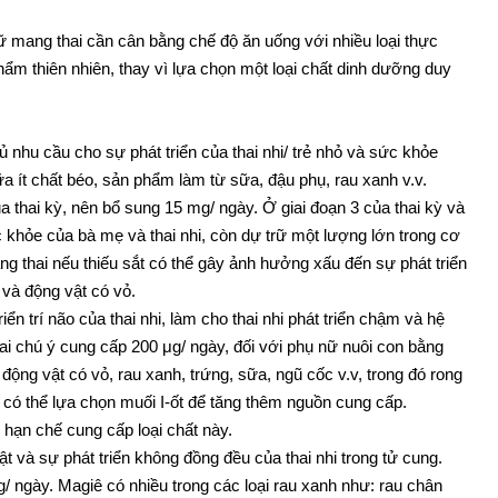
ữ mang thai cần cân bằng chế độ ăn uống với nhiều loại thực
ẩm thiên nhiên, thay vì lựa chọn một loại chất dinh dưỡng duy
 nhu cầu cho sự phát triển của thai nhi/ trẻ nhỏ và sức khỏe
 ít chất béo, sản phẩm làm từ sữa, đậu phụ, rau xanh v.v.
ủa thai kỳ, nên bổ sung 15 mg/ ngày. Ở giai đoạn 3 của thai kỳ và
khỏe của bà mẹ và thai nhi, còn dự trữ một lượng lớn trong cơ
ang thai nếu thiếu sắt có thể gây ảnh hưởng xấu đến sự phát triển
 và động vật có vỏ.
iển trí não của thai nhi, làm cho thai nhi phát triển chậm và hệ
thai chú ý cung cấp 200 μg/ ngày, đối với phụ nữ nuôi con bằng
động vật có vỏ, rau xanh, trứng, sữa, ngũ cốc v.v, trong đó rong
 có thể lựa chọn muối I-ốt để tăng thêm nguồn cung cấp.
 hạn chế cung cấp loại chất này.
ật và sự phát triển không đồng đều của thai nhi trong tử cung.
 ngày. Magiê có nhiều trong các loại rau xanh như: rau chân