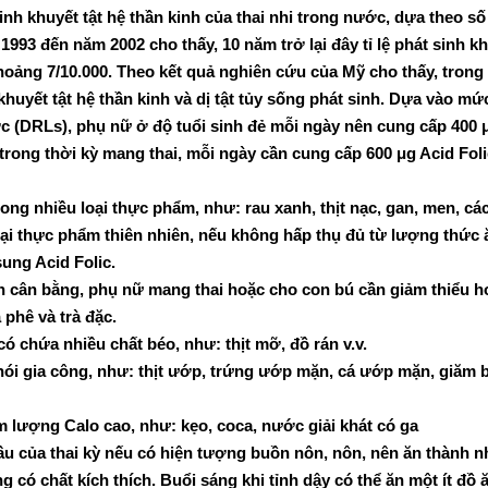
t sinh khuyết tật hệ thần kinh của thai nhi trong nước, dựa theo 
993 đến năm 2002 cho thấy, 10 năm trở lại đây tỉ lệ phát sinh khuy
hoảng 7/10.000. Theo kết quả nghiên cứu của Mỹ cho thấy, trong
 khuyết tật hệ thần kinh và dị tật tủy sống phát sinh. Dựa vào m
 (DRLs), phụ nữ ở độ tuổi sinh đẻ mỗi ngày nên cung cấp 400 μ
trong thời kỳ mang thai, mỗi ngày cần cung cấp 600 μg Acid Fol
i trong nhiều loại thực phẩm, như: rau xanh, thịt nạc, gan, men,
loại thực phẩm thiên nhiên, nếu không hấp thụ đủ từ lượng thức
ung Acid Folic.
 cân bằng, phụ nữ mang thai hoặc cho con bú cần giảm thiểu h
 phê và trà đặc.
ó chứa nhiều chất béo, như: thịt mỡ, đồ rán v.v.
ói gia công, như: thịt ướp, trứng ướp mặn, cá ướp mặn, giăm 
 lượng Calo cao, như: kẹo, coca, nước giải khát có ga
đầu của thai kỳ nếu có hiện tượng buồn nôn, nôn, nên ăn thành 
ng có chất kích thích. Buổi sáng khi tỉnh dậy có thể ăn một ít đồ