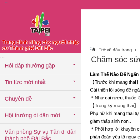
:::
Chuyển đến khối nội dung chính
:::
Trở về đầu trang
:::
Chăm sóc sức
Hỏi đáp thường gặp
Làm Thế Nào Để Ngăn
Tin tức mới nhất
【Trước khi mang thai
Cải thiện lối sống để ng
＊Như cai rượu, thuốc lá, t
Chuyên đề
【Trong kỳ mang thai】
Phụ nữ khi mang thai tự c
Hội trường di dân mới
giảm thấp sinh non..
＊Phối hợp lời khuyên củ
Văn phòng Sự vụ Tân di dân
phán đoán yếu tố nguy cơ
thành phố Đài Bắc