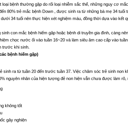
 loại bệnh thường gặp do rối loại nhiễm sắc thể, những nguy cơ mắ
 đến 80% trẻ mắc bệnh Down , được sinh ra từ những bà mẹ 34 tuổi t
 dưới 34 tuổi nên thực hiện xét nghiệm máu, đồng thời dựa vào kết 
sinh con mắc bệnh hiếm gặp hoặc bệnh di truyền gia đình, càng nê
ghiệm chọc nước ối vào tuần 16~20 và làm siêu âm cao cấp vào tuần
n trước khi sinh.
 các bệnh hiếm gặp)
rẻ sinh ra từ tuần 20 đến trước tuần 37. Việc chăm sóc trẻ sinh no
 50% nguyên nhân của hiện tượng đẻ non hiện vẫn chưa được làm rõ
ng
ng không tốt
ợu
uốc gây nghiện