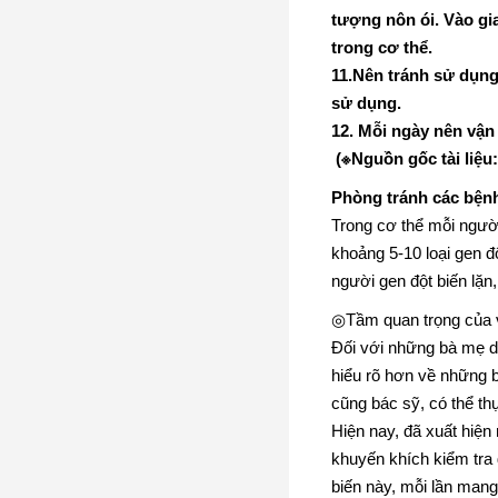
tượng nôn ói. Vào gi
trong cơ thể.
11.Nên tránh sử dụn
sử dụng.
12. Mỗi ngày nên vận
(
※
Nguồn gốc tài liệu
Phòng tránh các bệnh
Trong cơ thể mỗi ngườ
khoảng 5-10 loại gen 
người gen đột biến lặn,
◎Tầm quan trọng của 
Đối với những bà mẹ dư
hiểu rõ hơn về những bi
cũng bác sỹ, có thể th
Hiện nay, đã xuất hiện
khuyến khích kiểm tra 
biến này, mỗi lần mang