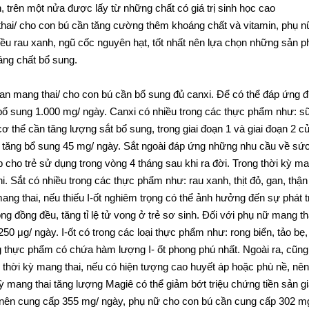
, trên một nửa được lấy từ những chất có giá trị sinh học cao
thai/ cho con bú cần tăng cường thêm khoáng chất và vitamin, phụ n
u rau xanh, ngũ cốc nguyên hạt, tốt nhất nên lựa chọn những sản ph
áng chất bổ sung.
gian mang thai/ cho con bú cần bổ sung đủ canxi. Để có thể đáp ứng đủ
ổ sung 1.000 mg/ ngày. Canxi có nhiều trong các thực phẩm như: sữa
cơ thể cần tăng lượng sắt bổ sung, trong giai đoạn 1 và giai đoạn 2 c
 tăng bổ sung 45 mg/ ngày. Sắt ngoài đáp ứng những nhu cầu về sức 
ấp cho trẻ sử dụng trong vòng 4 tháng sau khi ra đời. Trong thời kỳ m
hi. Sắt có nhiều trong các thực phẩm như: rau xanh, thịt đỏ, gan, thận
 mang thai, nếu thiếu I-ốt nghiêm trọng có thể ảnh hưởng đến sự phát tr
ông đồng đều, tăng tỉ lệ tử vong ở trẻ sơ sinh. Đối với phụ nữ mang 
0 μg/ ngày. I-ốt có trong các loại thực phẩm như: rong biển, tảo bẹ, 
g thực phẩm có chứa hàm lượng I- ốt phong phú nhất. Ngoài ra, cũng
 thời kỳ mang thai, nếu có hiện tượng cao huyết áp hoặc phù nề, nên
ỳ mang thai tăng lượng Magiê có thể giảm bớt triệu chứng tiền sản gi
 nên cung cấp 355 mg/ ngày, phụ nữ cho con bú cần cung cấp 302 mg/