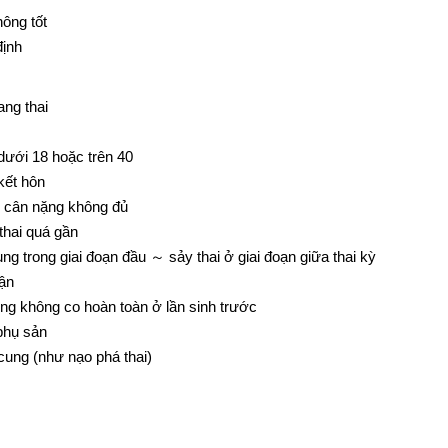
ông tốt
định
ang thai
dưới 18 hoặc trên 40
kết hôn
 cân nặng không đủ
hai quá gần
g trong giai đoạn đầu ～ sảy thai ở giai đoạn giữa thai kỳ
ận
ng không co hoàn toàn ở lần sinh trước
phụ sản
cung (như nạo phá thai)