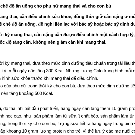
 chế độ ăn uống cho phụ nữ mang thai và cho con bú
ang thai, cần điều chỉnh sức khỏe, đồng thời giữ cân nặng ở m
ề chế độ ăn uống, đề nghị liên lạc với bác sỹ hoặc bác sỹ dinh 
ời kỳ mang thai, cân nặng cần được điều chỉnh một cách hợp lý,
tốc độ tăng cân, không nên giảm cân khi mang thai.
ời kỳ mang thai, dựa theo mức dinh dưỡng tiêu chuẩn trong tài liệu
ai kỳ, mỗi ngày cần tăng 300 Kcal. Nhưng lượng Calo trung bình mỗi
h hình sức khỏe trước khi mang thai để điều chỉnh.
o của phụ nữ trong thời kỳ cho con bú, dựa theo mức dinh dưỡng tiê
 nên tăng khoảng 500 Kcal.
đi, do thai nhi bắt đầu phát triển, hàng ngày cần tăng thêm 10 gram p
sinh học cao, như: sản phẩm làm từ sữa ít chất béo, sản phẩm làm từ 
háng, trong thời kỳ cho con bú, lượng sữa tiết ra hàng ngày trung b
ấp khoảng 10 gram lượng protein cho trẻ, vì thế lưu ý các mẹ nuôi 