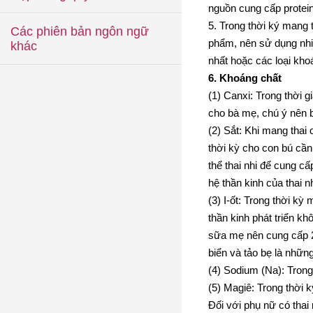
nguồn cung cấp protein
5. Trong thời ký mang 
Các phiên bản ngôn ngữ
phẩm, nên sử dụng nhiề
khác
nhất hoặc các loại kho
6.
Khoáng chất
(1) Canxi: Trong thời 
cho bà mẹ, chú ý nên b
(2) Sắt: Khi mang thai 
thời kỳ cho con bú cần
thể thai nhi để cung c
hệ thần kinh của thai n
(3) I-ốt: Trong thời kỳ
thần kinh phát triển kh
sữa mẹ nên cung cấp 25
biển và tảo bẹ là nhữn
(4) Sodium (Na): Trong
(5) Magiê: Trong thời k
Đối với phụ nữ có thai