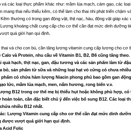
bắp và các loại thực phẩm khác như: mầm lúa mạch, cám gạo, các loại 
n mang thai nếu thiếu kẽm, có thể làm cho thai nhi phát triển chậm v
Kẽm thường có trong gan động vật, thịt nạc, hàu, động vật giáp xác v
: Lượng khoáng chất cung cấp cho cơ thể cần đạt mức dinh dưỡng tiê
ượt quá giới hạn qui định.
 thai và cho con bú, cần tăng lượng vitamin cung cấp lượng cho cơ 
 Calo và Protein, nhu cầu về Vitamin B1, B2, B6 cũng tăng theo
i quả hạch, thịt nạc, gan, đậu tương và các sản phẩm làm từ đậu
a bò, sản phẩm từ sữa và những loại hạt vỏ cứng có chưa nhiều vi
hẩm có chứa hàm lượng Niacin phong phú bao gồm gan động vật, t
gạo lức, mầm lúa mạch, men, nấm hương, rong biển v.v.
ượng B12 trong cơ thể mẹ bị thiếu hụt hoặc không phù hợp, có thể
hoàn toàn, cần đặc biết chú ý đến việc bổ sung B12. Các loại t
 chứa nhiều B12 nhất.
khác: Lượng Vitamin cung cấp cho cơ thể cần đạt mức dinh dưỡn
 được vượt quá giới hạn qui định.
 Acid Folic