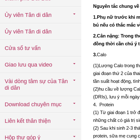
Nguyên tắc chung về
Ủy viên Tân di dân
1.Phụ nữ trước khi m
bú nếu có thắc mắc v
Ủy viên Tân di dân
2.Cân nặng: Trong th
đồng thời cần chú ý 
Cửa sổ tư vấn
3.
Calo
Giao lưu qua video
(1)Lượng Calo trong th
giai đoạn thứ 2 của th
Vài dòng tâm sự của Tân
tần suất hoạt động, tìn
di dân
(2)hu cầu về lượng Cal
(DRIs), lưu ý mỗi ngày
Download chuyên mục
4. Protein
(1) Từ giai đoạn 1 trở 
những chất có giá trị 
Liên kết thân thiện
(2) Sau khi sinh 2-3 t
protein, sữa mẹ cung c
Hộp thư góp ý