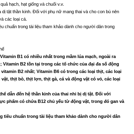
quả hạch, hạt giống và chuối v.v.
à dị tật thần kinh. Đối với phụ nữ mang thai và cho con bú nên
à các loại cá.
u chuẩn trong tài liệu tham khảo dành cho người dân trong
thể
. Vitamin B1 có nhiều nhất trong mầm lúa mạch, ngoài ra
; Vitamin B2 tồn tại trong các tổ chức của đại đa số động
tamin B2 nhất; Vitamin B6 có trong các loại thịt, các loại
hịt bò, thịt lợn, thịt gà, cá và động vật có vỏ, các loại
 dẫn đến hệ thần kinh của thai nhi bị dị tật. Đối với
hực phẩm có chứa B12 chủ yếu từ động vật, trong đó gan và
g tiêu chuẩn trong tài liệu tham khảo dành cho người dân