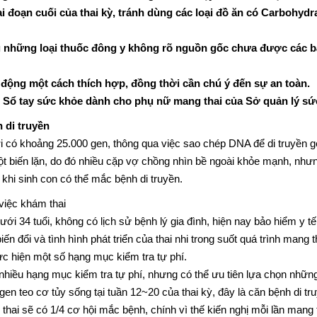
ai đoạn cuối của thai kỳ, tránh dùng các loại đồ ăn có Carbohyd
g những loại thuốc đông y không rõ nguồn gốc chưa được các b
 động một cách thích hợp, đồng thời cần chú ý đến sự an toàn.
: Sổ tay sức khỏe dành cho phụ nữ mang thai của Sở quản lý sứ
 di truyền
i có khoảng 25.000 gen, thông qua việc sao chép DNA để di truyền g
đột biến lặn, do đó nhiều cặp vợ chồng nhìn bề ngoài khỏe mạnh, nh
 khi sinh con có thể mắc bệnh di truyền.
việc khám thai
ới 34 tuổi, không có lịch sử bệnh lý gia đình, hiện nay bảo hiểm y tế
ến đổi và tình hình phát triển của thai nhi trong suốt quá trình mang t
ực hiện một số hạng mục kiểm tra tự phí.
 nhiều hạng mục kiểm tra tự phí, nhưng có thể ưu tiên lựa chọn nhữ
gen teo cơ tủy sống tại tuần 12~20 của thai kỳ, đây là căn bệnh di t
 thai sẽ có 1/4 cơ hội mắc bệnh, chính vì thế kiến nghị mỗi lần mang 