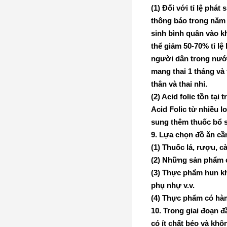
(1) Đối với tỉ lệ phá
thông báo trong năm 1
sinh bình quân vào k
thể giảm 50-70% tỉ lệ
người dân trong nước
mang thai 1 tháng và 
thân và thai nhi.
(2) Acid folic tồn tạ
Acid Folic từ nhiều 
sung thêm thuốc bổ s
9.
Lựa chọn đồ ăn cần
(1) Thuốc lá, rượu, cà
(2) Những sản phẩm c
(3) Thực phẩm hun kh
phụ nhự v.v.
(4) Thực phẩm có hàm
10. Trong giai đoạn 
có ít chất béo và khô