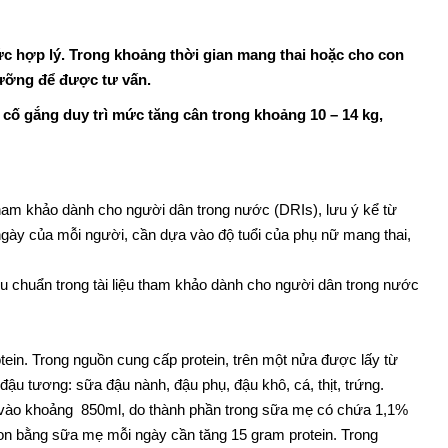
ức hợp lý. Trong khoảng thời gian mang thai hoặc cho con
dưỡng để được tư vấn.
 cố gắng duy trì mức tăng cân trong khoảng 10 – 14 kg,
 tham khảo dành cho người dân trong nước (DRIs), lưu ý kể từ
 ngày của mỗi người, cần dựa vào độ tuổi của phụ nữ mang thai,
u chuẩn trong tài liệu tham khảo dành cho người dân trong nước
rotein. Trong nguồn cung cấp protein, trên một nửa được lấy từ
đậu tương: sữa đậu nành, đậu phụ, đậu khô, cá, thịt, trứng.
ình vào khoảng 850ml, do thành phần trong sữa mẹ có chứa 1,1%
con bằng sữa mẹ mỗi ngày cần tăng 15 gram protein. Trong