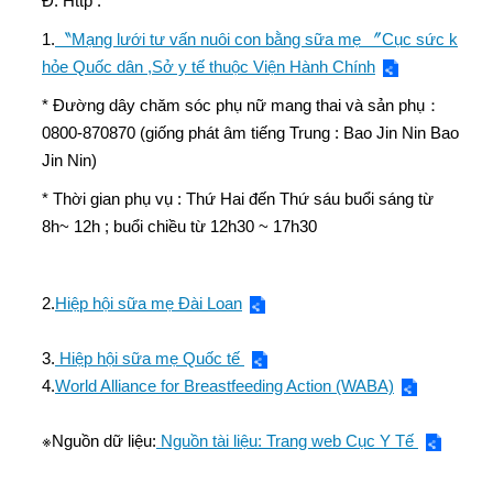
Đ: Http :
1.
〝Mạng lưới tư vấn nuôi con bằng sữa mẹ 〞Cục sức k
hỏe Quốc dân ,Sở y tế thuộc Viện Hành Chính
* Đường dây chăm sóc phụ nữ mang thai và sản phụ：
0800-870870 (giống phát âm tiếng Trung : Bao Jin Nin Bao
Jin Nin)
* Thời gian phụ vụ : Thứ Hai đến Thứ sáu buổi sáng từ
8h~ 12h ; buổi chiều từ 12h30 ~ 17h30
2.
Hiệp hội sữa mẹ Đài Loan
3.
Hiệp hội sữa mẹ Quốc tế
4.
World Alliance for Breastfeeding Action (WABA)
※Nguồn dữ liệu:
Nguồn tài liệu: Trang web Cục Y Tế