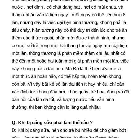
nước , hơi dính , có chút dạng hạt , hơi có mùi chua, và
thậm chí ăn vào là tiện ngay , một ngày có thể tiện hơn 8
lần, nhưng đây là việc đại tiện bình thường, không phải là
tiêu chảy, hiện tượng này có thể duy trì đến lúc cho trẻ ăn
thêm các thức ngoài, phân mới được thành hình, nhưng
có một số trẻ trong một hai tháng thì vài ngày mới đại tiện
một lần, thông thường là phân mềm,thậm chí lâu nhất có
thể đến một hoặc hai tuần mới giải phân mền một lần, việc
này không phải là táo bón. Mà Đó là thể hiệnsữa mẹ là
một thức ăn hoàn hảo, có thể hấp thụ hoàn toàn không
còn bã .Vì vậy bất kể số lần đại tiện ít hay nhiều, chỉ cần
xác định trẻ không đầy hơi, khóc quấy, trẻ hoạt động và độ
đàn hồi của làn da tốt, và lượng nước tiểu vẫn bình
thường, thì bạn không cần lo lắng quá nhiều.
Q: Khi bị căng sữa phải làm thế nào ?
Đ: Khi bị căng sữa, nên cho trẻ bú nhiều để cho giảm bớt
sữa , làm cho bầu vú mềm ra ,tuyến sữa được thông