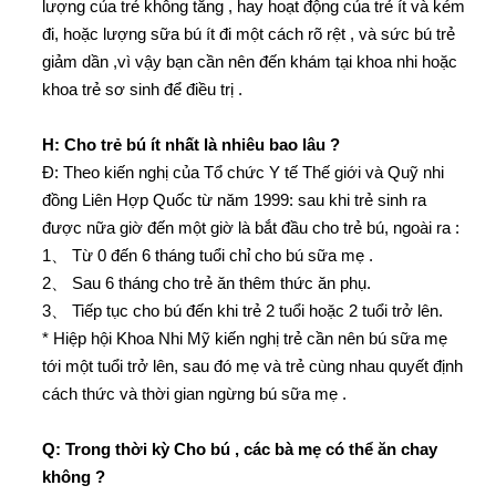
lượng của trẻ không tăng , hay hoạt động của trẻ ít và kém
đi, hoặc lượng sữa bú ít đi một cách rõ rệt , và sức bú trẻ
giảm dần ,vì vậy bạn cần nên đến khám tại khoa nhi hoặc
khoa trẻ sơ sinh để điều trị .
H: Cho trẻ bú ít nhất là nhiêu bao lâu ?
Đ: Theo kiến nghị của Tổ chức Y tế Thế giới và Quỹ nhi
đồng Liên Hợp Quốc từ năm 1999: sau khi trẻ sinh ra
được nữa giờ đến một giờ là bắt đầu cho trẻ bú, ngoài ra :
1、 Từ 0 đến 6 tháng tuổi chỉ cho bú sữa mẹ .
2、 Sau 6 tháng cho trẻ ăn thêm thức ăn phụ.
3、 Tiếp tục cho bú đến khi trẻ 2 tuổi hoặc 2 tuổi trở lên.
* Hiệp hội Khoa Nhi Mỹ kiến nghị trẻ cần nên bú sữa mẹ
tới một tuổi trở lên, sau đó mẹ và trẻ cùng nhau quyết định
cách thức và thời gian ngừng bú sữa mẹ .
Q: Trong thời kỳ Cho bú , các bà mẹ có thể ăn chay
không ?