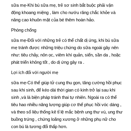
sữa mẹ-
Khi bú sữa mẹ, trẻ sơ sinh bắt buộc phải vận
động khoang miệng , làm cho nướu răng chắc khỏe và
nâng cao khuôn mặt của bé thêm hoàn hảo.
Phòng chống
sữa mẹ-
Đối với những trẻ có thể chất dị ứng, khi bú sữa
mẹ tránh được những triệu chứng do sữa ngoài gây nên
như: tiêu chảy, nôn ọc, viêm khí quản, siển, sần da , hoặc
phát triển không tốt , do dị ứng gây ra .
Lợi ích đối với người mẹ
sữa mẹ-
Có thể giúp tử cung thu gọn, tăng cường hồi phục
sau khi sinh, để kéo dài thời gian có kinh trở lại sau khi
sinh ,và là biện pháp tránh thai tự nhiên. Ngoài ra có thể
tiêu hao nhiều năng lượng giúp cơ thể phục hồi vóc dáng ,
và theo số liệu thống kê tỉ lệ mắc bệnh ung thư vú, ung thư
buồng trứng , chứng loãng xương ở những phụ nữ cho
con bú là tương đối thấp hơn.