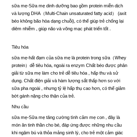
sữa mẹ-
Sữa mẹ dinh dưỡng bao gồm protein miễn dịch
và lượng DHA（Multi-Chain unsaturated fatty acid） (axit
béo không bão hòa dạng chuỗi), có thể giúp trẻ chống lại
diêm nhiễm , giúp não và võng mạc phát triển tốt .
Tiêu hóa
sữa mẹ-
hất đạm của sữa mẹ là protein trong sữa（Whey
protein）dễ tiêu hóa, ngoài ra enzym Chất béo được phân
giải từ sữa mẹ làm cho trẻ dễ tiêu hóa , hấp thu và sử
dụng. Chất điện giải và hàm lượng sắt thấp hơn so với
sữa pha ngoài , nhưng tỷ lệ hấp thụ cao hơn, có thể giảm
bớt gánh nặng cho thận của trẻ.
Nhu cầu
sữa mẹ-
Sữa mẹ tăng cường tình cảm mẹ con , đây là
món ăn tinh thần cho bé, đáp ứng được những nhu cầu
khi ngậm bú và thỏa mảng sinh lý, cho trẻ một cảm giác