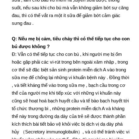
suốt, nếu sau khi cho bú mà vẫn không giảm bớt sự căng
đau, thì có thể vắt ra một ít sữa để giảm bớt cảm giác
sưng đau .
Q: Nếu mẹ bị cảm, tiêu chảy thì có thể tiếp tục cho con
bú được không ?
Đ: Vẫn có thể tiếp tục cho con bú , khi người mẹ bị ốm
hoặc gặp phải các vi-rút trong bên ngoài xâm nhập , trong
cơ thể sẽ đặc biệt sản sinh protein miễn dịch A vào trong
sữa mẹ để chống lại những vi khuẩn bệnh này . Đồng thời
, và tiết kháng thể vào trong sữa mẹ , bạch cầu trong cơ
thể của người mẹ khi tiếp xúc với những vi khuẩn này
cũng sẽ hoạt hoá bạch huyết cầu và tế bào bạch huyết tới
tổ chức thượng bì , những protein miễn dịch A và kháng
thể này trong đường dạ dày của trẻ sẽ được thành phần
kích thích bài tiết bảo vệ khỏi việc bị dịch vị dạ dày phá
hủy （Secretory immunoglobulin）, và có thể tránh việc vi