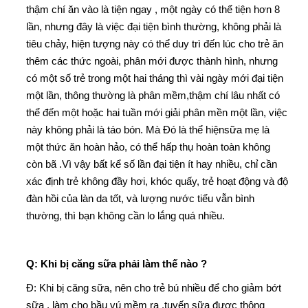
thậm chí ăn vào là tiện ngay , một ngày có thể tiện hơn 8
lần, nhưng đây là việc đại tiện bình thường, không phải là
tiêu chảy, hiện tượng này có thể duy trì đến lúc cho trẻ ăn
thêm các thức ngoài, phân mới được thành hình, nhưng
có một số trẻ trong một hai tháng thì vài ngày mới đại tiện
một lần, thông thường là phân mềm,thậm chí lâu nhất có
thể đến một hoặc hai tuần mới giải phân mền một lần, việc
này không phải là táo bón. Mà Đó là thể hiệnsữa mẹ là
một thức ăn hoàn hảo, có thể hấp thụ hoàn toàn không
còn bã .Vì vậy bất kể số lần đại tiện ít hay nhiều, chỉ cần
xác định trẻ không đầy hơi, khóc quấy, trẻ hoạt động và độ
đàn hồi của làn da tốt, và lượng nước tiểu vẫn bình
thường, thì bạn không cần lo lắng quá nhiều.
Q: Khi bị căng sữa phải làm thế nào ?
Đ: Khi bị căng sữa, nên cho trẻ bú nhiều để cho giảm bớt
sữa , làm cho bầu vú mềm ra ,tuyến sữa được thông