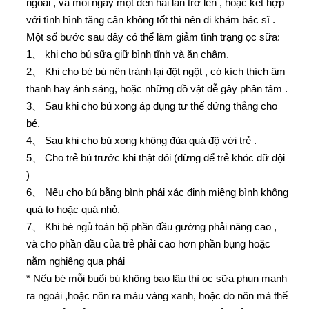
ngoài , và mỗi ngày một đến hai lần trở lên , hoặc kết hợp
với tình hình tăng cân không tốt thì nên đi khám bác sĩ .
Một số bước sau đây có thể làm giảm tình trạng ọc sữa:
1、 khi cho bú sữa giữ bình tĩnh và ăn chậm.
2、 Khi cho bé bú nên tránh lại đột ngột , có kích thích âm
thanh hay ánh sáng, hoặc những đồ vật dễ gây phân tâm .
3、 Sau khi cho bú xong áp dụng tư thế đứng thẳng cho
bé.
4、 Sau khi cho bú xong không đùa quá độ với trẻ .
5、 Cho trẻ bú trước khi thật đói (đừng để trẻ khóc dữ dội
)
6、 Nếu cho bú bằng bình phải xác định miệng bình không
quá to hoặc quá nhỏ.
7、 Khi bé ngủ toàn bộ phần đầu gường phải nâng cao ,
và cho phần đầu của trẻ phải cao hơn phần bụng hoặc
nằm nghiêng qua phải
* Nếu bé mỗi buổi bú không bao lâu thì ọc sữa phun mạnh
ra ngoài ,hoặc nôn ra màu vàng xanh, hoặc do nôn mà thể