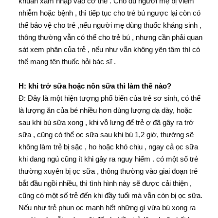
khuẩn xâm nhập vào cơ thể . Cho dù người mẹ bị viêm
nhiễm hoặc bệnh , thì tiếp tục cho trẻ bú ngược lại còn có
thể bảo vệ cho trẻ ,nếu người mẹ dùng thuốc kháng sinh ,
thông thường vẫn có thể cho trẻ bú , nhưng cần phải quan
sát xem phân của trẻ , nếu như vẫn không yên tâm thì có
thể mang tên thuốc hỏi bác sĩ .
H: khi trớ sữa hoặc nôn sữa thì làm thế nào?
Đ: Đây là một hiện tượng phổ biến của trẻ sơ sinh, có thể
là lượng ăn của bé nhiều hơn dùng lượng dạ dày, hoặc
sau khi bú sữa xong , khi vỗ lưng để trẻ ợ đã gây ra trớ
sữa , cũng có thể ọc sữa sau khi bú 1,2 giờ, thường sẽ
không làm trẻ bị sặc , ho hoặc khó chịu , ngay cả ọc sữa
khi đang ngủ cũng ít khi gây ra nguy hiểm . có một số trẻ
thường xuyên bị ọc sữa , thông thường vào giai đoạn trẻ
bắt đầu ngồi nhiều, thì tình hình này sẽ được cải thiện ,
cũng có một số trẻ đến khi đầy tuổi mà vẫn còn bị ọc sữa.
Nếu như trẻ phun ọc mạnh hết những gì vừa bú xong ra