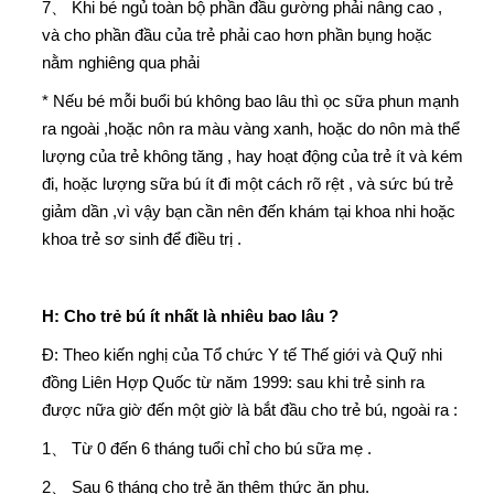
7、 Khi bé ngủ toàn bộ phần đầu gường phải nâng cao ,
và cho phần đầu của trẻ phải cao hơn phần bụng hoặc
nằm nghiêng qua phải
* Nếu bé mỗi buổi bú không bao lâu thì ọc sữa phun mạnh
ra ngoài ,hoặc nôn ra màu vàng xanh, hoặc do nôn mà thể
lượng của trẻ không tăng , hay hoạt động của trẻ ít và kém
đi, hoặc lượng sữa bú ít đi một cách rõ rệt , và sức bú trẻ
giảm dần ,vì vậy bạn cần nên đến khám tại khoa nhi hoặc
khoa trẻ sơ sinh để điều trị .
H: Cho trẻ bú ít nhất là nhiêu bao lâu ?
Đ: Theo kiến nghị của Tổ chức Y tế Thế giới và Quỹ nhi
đồng Liên Hợp Quốc từ năm 1999: sau khi trẻ sinh ra
được nữa giờ đến một giờ là bắt đầu cho trẻ bú, ngoài ra :
1、 Từ 0 đến 6 tháng tuổi chỉ cho bú sữa mẹ .
2、 Sau 6 tháng cho trẻ ăn thêm thức ăn phụ.