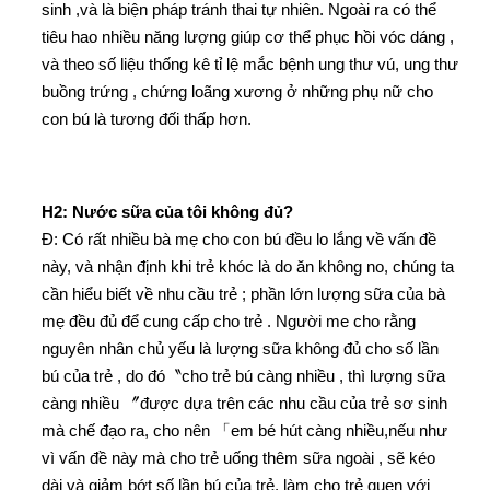
sinh ,và là biện pháp tránh thai tự nhiên. Ngoài ra có thể
tiêu hao nhiều năng lượng giúp cơ thể phục hồi vóc dáng ,
và theo số liệu thống kê tỉ lệ mắc bệnh ung thư vú, ung thư
buồng trứng , chứng loãng xương ở những phụ nữ cho
con bú là tương đối thấp hơn.
H2: Nước sữa của tôi không đủ?
Đ: Có rất nhiều bà mẹ cho con bú đều lo lắng về vấn đề
này, và nhận định khi trẻ khóc là do ăn không no, chúng ta
cần hiểu biết về nhu cầu trẻ ; phần lớn lượng sữa của bà
mẹ đều đủ để cung cấp cho trẻ . Người me cho rằng
nguyên nhân chủ yếu là lượng sữa không đủ cho số lần
bú của trẻ , do đó〝cho trẻ bú càng nhiều , thì lượng sữa
càng nhiều 〞được dựa trên các nhu cầu của trẻ sơ sinh
mà chế đạo ra, cho nên 「em bé hút càng nhiều,nếu như
vì vấn đề này mà cho trẻ uống thêm sữa ngoài , sẽ kéo
dài và giảm bớt số lần bú của trẻ, làm cho trẻ quen với