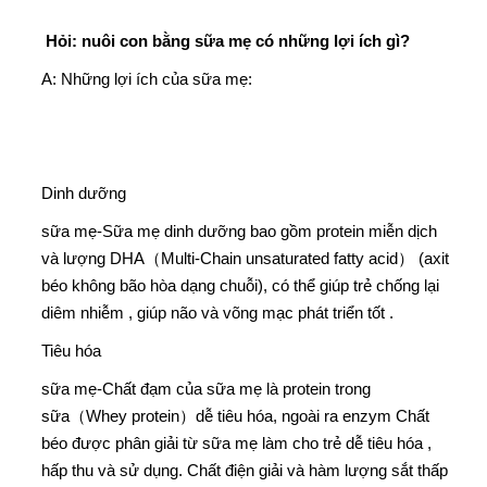
Hỏi: nuôi con bằng sữa mẹ có những lợi ích gì?
A: Những lợi ích của sữa mẹ:
Dinh dưỡng
sữa mẹ-
Sữa mẹ dinh dưỡng bao gồm protein miễn dịch
và lượng DHA（Multi-Chain unsaturated fatty acid） (axit
béo không bão hòa dạng chuỗi), có thể giúp trẻ chống lại
diêm nhiễm , giúp não và võng mạc phát triển tốt .
Tiêu hóa
sữa mẹ-
Chất đạm của sữa mẹ là protein trong
sữa（Whey protein）dễ tiêu hóa, ngoài ra enzym Chất
béo được phân giải từ sữa mẹ làm cho trẻ dễ tiêu hóa ,
hấp thu và sử dụng. Chất điện giải và hàm lượng sắt thấp