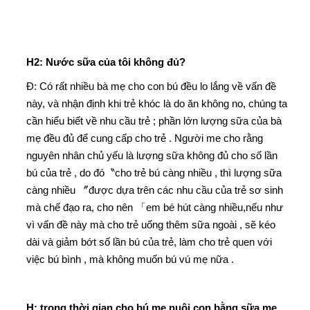
H2: Nước sữa của tôi không đủ?
Đ: Có rất nhiều bà mẹ cho con bú đều lo lắng về vấn đề
này, và nhận định khi trẻ khóc là do ăn không no, chúng ta
cần hiểu biết về nhu cầu trẻ ; phần lớn lượng sữa của bà
mẹ đều đủ để cung cấp cho trẻ . Người me cho rằng
nguyên nhân chủ yếu là lượng sữa không đủ cho số lần
bú của trẻ , do đó〝cho trẻ bú càng nhiều , thì lượng sữa
càng nhiều 〞được dựa trên các nhu cầu của trẻ sơ sinh
mà chế đạo ra, cho nên 「em bé hút càng nhiều,nếu như
vì vấn đề này mà cho trẻ uống thêm sữa ngoài , sẽ kéo
dài và giảm bớt số lần bú của trẻ, làm cho trẻ quen với
việc bú bình , mà không muốn bú vú mẹ nữa .
H: trong thời gian cho bú mẹ nuôi con bằng sữa mẹ