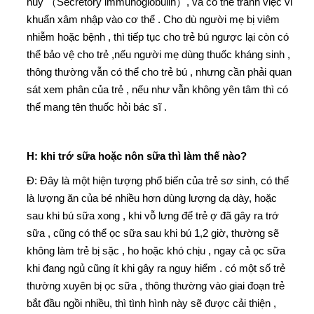
hủy （Secretory immunoglobulin）, và có thể tránh việc vi
khuẩn xâm nhập vào cơ thể . Cho dù người mẹ bị viêm
nhiễm hoặc bệnh , thì tiếp tục cho trẻ bú ngược lại còn có
thể bảo vệ cho trẻ ,nếu người mẹ dùng thuốc kháng sinh ,
thông thường vẫn có thể cho trẻ bú , nhưng cần phải quan
sát xem phân của trẻ , nếu như vẫn không yên tâm thì có
thể mang tên thuốc hỏi bác sĩ .
H: khi trớ sữa hoặc nôn sữa thì làm thế nào?
Đ: Đây là một hiện tượng phổ biến của trẻ sơ sinh, có thể
là lượng ăn của bé nhiều hơn dùng lượng dạ dày, hoặc
sau khi bú sữa xong , khi vỗ lưng để trẻ ợ đã gây ra trớ
sữa , cũng có thể ọc sữa sau khi bú 1,2 giờ, thường sẽ
không làm trẻ bị sặc , ho hoặc khó chịu , ngay cả ọc sữa
khi đang ngủ cũng ít khi gây ra nguy hiểm . có một số trẻ
thường xuyên bị ọc sữa , thông thường vào giai đoạn trẻ
bắt đầu ngồi nhiều, thì tình hình này sẽ được cải thiện ,