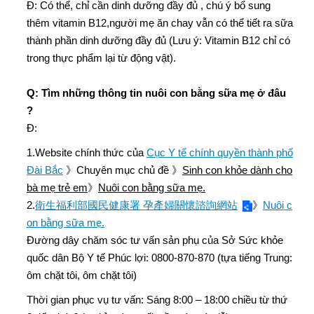
Đ: Có thể, chỉ cần dinh dưỡng đầy đủ , chú ý bổ sung
thêm vitamin B12,người mẹ ăn chay vẫn có thể tiết ra sữa
thành phần dinh dưỡng đầy đủ (Lưu ý: Vitamin B12 chỉ có
trong thực phẩm lại từ động vật).
Q: Tìm những thông tin nuôi con bằng sữa mẹ ở đâu
?
Đ:
1.Website chính thức của
Cục Y tế chính quyền thành phố
Đài Bắc
》Chuyên mục chủ đề 》
Sinh con khỏe dành cho
bà mẹ trẻ em
》
Nuôi con bằng sữa mẹ.
2.
衛生福利部國民健康署 孕產婦關懷諮詢網站
》
Nuôi c
on bằng sữa mẹ.
Đường dây chăm sóc tư vấn sản phụ của Sở Sức khỏe
quốc dân Bộ Y tế Phúc lợi: 0800-870-870 (tựa tiếng Trung:
ôm chặt tôi, ôm chặt tôi)
Thời gian phục vụ tư vấn: Sáng 8:00 – 18:00 chiều từ thứ