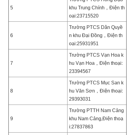
5
khu Trung Chính，Điện th
oại:23715520
Trường PTCS Dân Quyề
6
n khu Đại Đồng，Điện th
oại:25931951
Trường PTCS Vạn Hoa k
7
hu Vạn Hoa，Điện thoại:
23394567
Trường PTCS Mục San k
8
hu Văn Sơn，Điện thoại:
29393031
Trường PTTH Nam Cảng
9
khu Nam Cảng,Điện thoạ
i:27837863