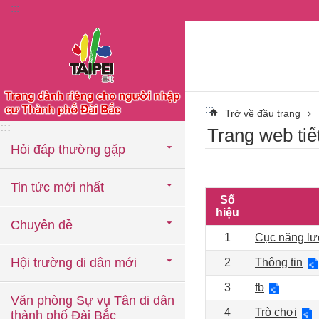
:::
Chuyển đến khối nội dung chính
:::
Trở về đầu trang
:::
Trang web tiế
Hỏi đáp thường gặp
Tin tức mới nhất
Số
hiệu
Chuyên đề
1
Cục năng lươ
Hội trường di dân mới
2
Thông tin
3
fb
Văn phòng Sự vụ Tân di dân
4
Trò chơi
thành phố Đài Bắc