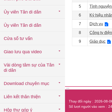
5
Tình nguyện
Ủy viên Tân di dân
6
Ký hiệu nhã
7
Dịch vụ
Ủy viên Tân di dân
8
Công ty điện
Cửa sổ tư vấn
9
Giáo dục
Giao lưu qua video
Vài dòng tâm sự của Tân
di dân
Download chuyên mục
:::
Liên kết thân thiện
Thay đổi ngày
2026-08-0
Số lượt người vào xem
2
Hộp thư góp ý