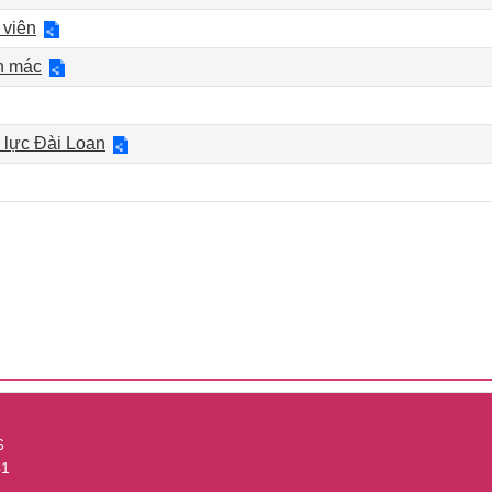
 viên
n mác
 lực Đài Loan
6
41