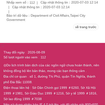
Nhấp xem số：
Cập nhật thông tin：2020-07-03 12:14
112
Cập nhật thông tin：2020-07-03 12:14
Bảo trì dữ liệu：Department of Civil Affairs,Taipei City
Government
về trang trước
:::
Thay đổi ngày
2026-08-09
Số lượt người vào xem
112
◎Do lịch trình bản dịch của các ngôn ngữ chưa hoàn thành, nên
không đồng bộ lên bản thảo, mong các bạn thông cảm .
Địa chỉ cơ quan : số 1, đường Thị Phủ, quận Tín Nghĩa, thành
phố Đài Bắc 11008.
Điện thoại liên hệ : Sở Dân Chính gọi 1999 ＃6260, Sở Xã Hội
1999 ＃1981, Sở Giáo Dục 1999 ＃1216, Sở y tế 1999 ＃1816,
Sở lao động 1999 ＃7038
Nên sử dụng phiên bản IE 4.0 trở lên, với độ phân giải 800x600.