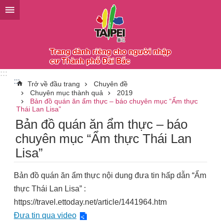
Chuyển đến khối nội dung chính
:::
:::
Trở về đầu trang
Chuyên đề
Chuyên mục thành quả
2019
Bản đồ quán ăn ẩm thực – báo chuyên mục “Ẩm thực
Thái Lan Lisa”
Bản đồ quán ăn ẩm thực – báo
chuyên mục “Ẩm thực Thái Lan
Lisa”
Bản đồ quán ăn ẩm thực nội dung đưa tin hấp dẫn “Ẩm
thực Thái Lan Lisa” :
https://travel.ettoday.net/article/1441964.htm
Đưa tin qua video