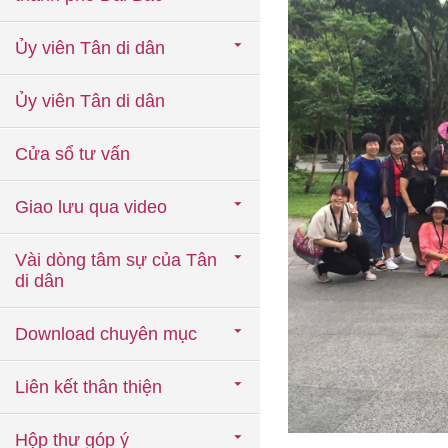
Ủy viên Tân di dân
Ủy viên Tân di dân
Cửa sổ tư vấn
Giao lưu qua video
Vài dòng tâm sự của Tân
di dân
Download chuyên mục
Liên kết thân thiện
Hộp thư góp ý