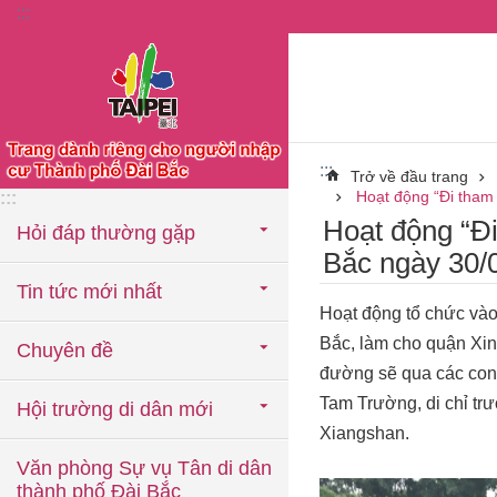
:::
Chuyển đến khối nội dung chính
:::
Trở về đầu trang
Hoạt động “Đi tham
:::
Hoạt động “Đ
Hỏi đáp thường gặp
Bắc ngày 30
Tin tức mới nhất
Hoạt động tổ chức v
Bắc, làm cho quận Xiny
Chuyên đề
đường sẽ qua các con
Tam Trường, di chỉ trư
Hội trường di dân mới
Xiangshan.
Văn phòng Sự vụ Tân di dân
thành phố Đài Bắc