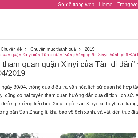
Sơ đồ trang web
Home
Trang we
Chuyên đề
Chuyên mục thành quả
2019
 quan quận Xinyi của Tân di dân” văn phòng quận Xinyi thành phố Đài
i tham quan quận Xinyi của Tân di dân” v
/04/2019
ào ngày 30/04, thông qua điều tra văn hóa lịch sử quan hệ hợp
i cũng có hai tuyến tham quan hướng dẫn của di tích lịch sử. 
 đường trường tiểu học Xinyi, ngôi sao Xinyi, xe buýt mặt trăn
ờng bắn San Zhang li, khu bảo vệ ếch xanh, và vật kiến trúc đ