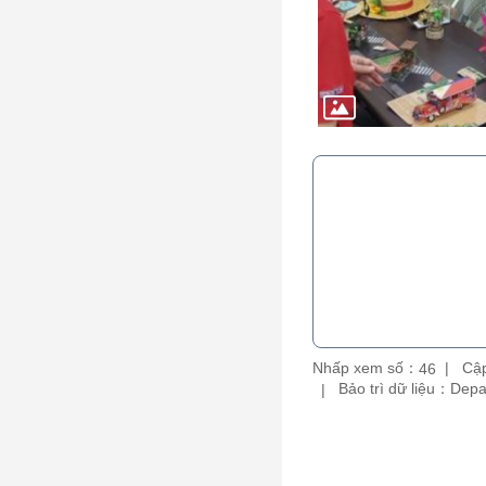
Nhấp xem số：
Cập
46
Bảo trì dữ liệu：De