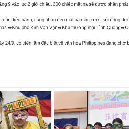
áng 9 vào lúc 2 giờ chiều, 300 chiếc mặt nạ sẽ được phân ph
 cuộc diễu hành, cùng nhau đeo mặt nạ mỉm cười, sôi động đươ
mas ➡️Khu phố Kim Vạn Vạn➡️Khu thương mại Tình Quang➡️Cô
 24/9, có triển lãm đặc biệt về văn hóa Philippines đang chờ bạ