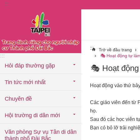
:::
Chuyển đến khối nội dung chính
:::
Trở về đầu trang
:::
🎭 Hoạt động tự làm
Hỏi đáp thường gặp
🎭 Hoạt động 
Tin tức mới nhất
Hoạt động vào thứ ba
Chuyên đề
Các giáo viên đến tư
họ.
Hội trường di dân mới
Sau đó các học viên t
Bạn có bỏ lỡ trải ng
Văn phòng Sự vụ Tân di dân
thành phố Đài Bắc