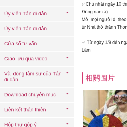
✅Chủ nhật ngày 10 th
Đông nam á).
Ủy viên Tân di dân
Mời mọi người đi theo
từ Nhà thờ thánh Tho
Ủy viên Tân di dân
✅ Từ ngày 1/9 đến ngày
Cửa sổ tư vấn
Lâm.
Giao lưu qua video
Vài dòng tâm sự của Tân
相關圖片
di dân
Download chuyên mục
Liên kết thân thiện
Hộp thư góp ý