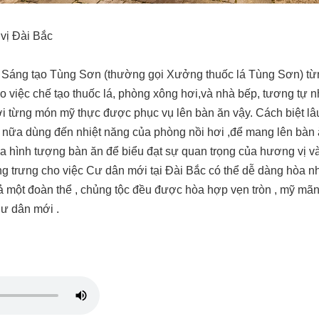
ị Đài Bắc
 Sáng tạo Tùng Sơn (thường gọi Xưởng thuốc lá Tùng Sơn) từ
ho việc chế tạo thuốc lá, phòng xông hơi,và nhà bếp, tương tự n
i từng món mỹ thực được phục vụ lên bàn ăn vậy. Cách biệt lâ
n nữa dùng đến nhiệt năng của phòng nồi hơi ,để mang lên bà
ua hình tượng bàn ăn để biểu đạt sự quan trọng của hương vị và
 trưng cho việc Cư dân mới tại Đài Bắc có thể dễ dàng hòa nhậ
 một đoàn thể , chủng tộc đều được hòa hợp vẹn tròn , mỹ mãn
Cư dân mới .