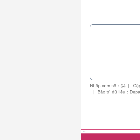
Nhấp xem số：
Cập
64
Bảo trì dữ liệu：De
:::