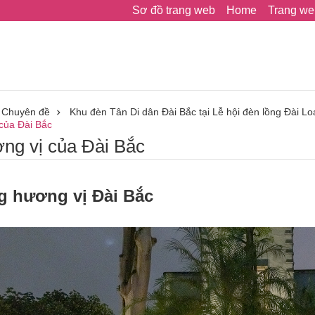
Sơ đồ trang web
Home
Trang we
Chuyên đề
Khu đèn Tân Di dân Đài Bắc tại Lễ hội đèn lồng Đài 
 của Đài Bắc
ơng vị của Đài Bắc
g hương vị Đài Bắc