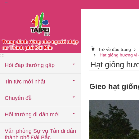
:::
Chuyển đến khối nội dung chính
:::
Trở về đầu trang
Hạt giống hương vị
:::
Hạt giống hư
Hỏi đáp thường gặp
Tin tức mới nhất
Gieo hạt giốn
Chuyên đề
Hội trường di dân mới
Văn phòng Sự vụ Tân di dân
thành phố Đài Bắc