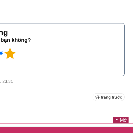
̀ng
o bạn không?
1 23:31
về trang trước
Mở