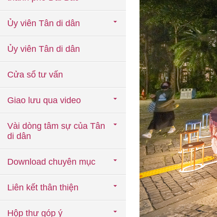
Ủy viên Tân di dân
Ủy viên Tân di dân
Cửa sổ tư vấn
Giao lưu qua video
Vài dòng tâm sự của Tân
di dân
Download chuyên mục
Liên kết thân thiện
Hộp thư góp ý