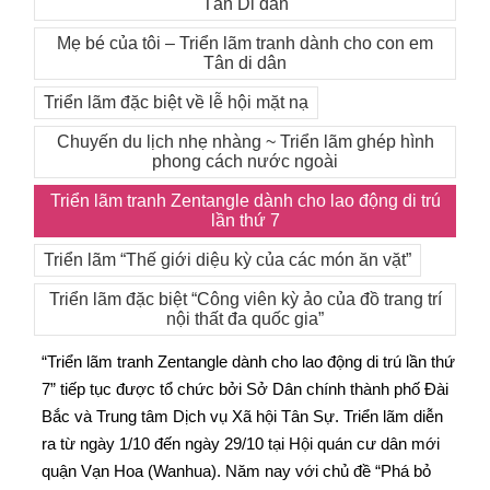
Tân Di dân
Mẹ bé của tôi – Triển lãm tranh dành cho con em
Tân di dân
Triển lãm đặc biệt về lễ hội mặt nạ
Chuyến du lịch nhẹ nhàng ~ Triển lãm ghép hình
phong cách nước ngoài
Triển lãm tranh Zentangle dành cho lao động di trú
lần thứ 7
Triển lãm “Thế giới diệu kỳ của các món ăn vặt”
Triển lãm đặc biệt “Công viên kỳ ảo của đồ trang trí
nội thất đa quốc gia”
“Triển lãm tranh Zentangle dành cho lao động di trú lần thứ
7” tiếp tục được tổ chức bởi Sở Dân chính thành phố Đài
Bắc và Trung tâm Dịch vụ Xã hội Tân Sự. Triển lãm diễn
ra từ ngày 1/10 đến ngày 29/10 tại Hội quán cư dân mới
quận Vạn Hoa (Wanhua). Năm nay với chủ đề “Phá bỏ