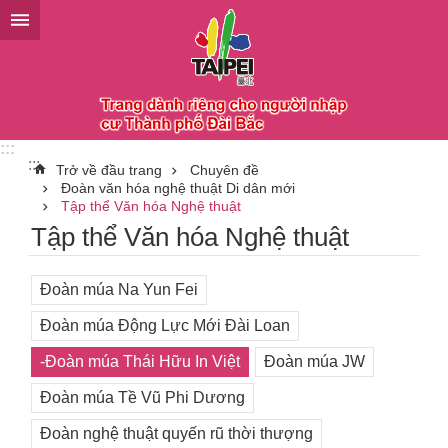
Chuyển đến khối nội dung chính
:::
:::
Trở về đầu trang
Chuyên đề
Đoàn văn hóa nghệ thuật Di dân mới
Tập thể Văn hóa Nghệ thuật
Tập thể Văn hóa Nghệ thuật
Đoàn múa Na Yun Fei
Đoàn múa Động Lực Mới Đài Loan
-Đoàn múa Thái Hữu In Việt
Đoàn múa JW
Đoàn múa Tề Vũ Phi Dương
Đoàn nghệ thuật quyến rũ thời thượng