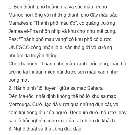
1. Bốn thành phố hoàng gia và sắc màu rực rỡ
Ma-rốc nổi tiếng với những thành phố đầy màu sắc:
Marrakesh: “Thành phố màu đỏ”, có quảng trường
Jemaa el-Fna nhộn nhịp và khu chợ như mê cung.
Fez: “Thành phố màu vàng” có khu phố cổ được
UNESCO công nhận là di sản thế giới và xưởng
nhuộm da truyền thống.
Chefchaouen: “Thành phố màu xanh” nổi tiếng, toàn bộ
tường tại thị trấn miền núi được sơn màu xanh như
trong mơ.
2. Hành trình “tôi luyện” giữa sa mạc Sahara
Đến Ma-rốc, nhất định không thể bỏ lỡ khu sa mạc
Merzouga. Cưỡi lạc đà vượt qua những đụn cát, và
cắm trại trong lều của người Bedouin dưới bầu trời đầy
sao là trải nghiệm mơ ước của rất nhiều du khách.
3. Nghệ thuật và thủ công độc đáo