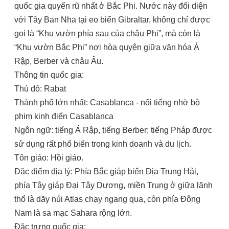
quốc gia quyến rũ nhất ở Bắc Phi. Nước này đối diện
với Tây Ban Nha tại eo biển Gibraltar, không chỉ được
gọi là “Khu vườn phía sau của châu Phi”, mà còn là
“Khu vườn Bắc Phi” nơi hòa quyện giữa văn hóa Ả
Rập, Berber và châu Âu.
Thông tin quốc gia:
Thủ đô: Rabat
Thành phố lớn nhất: Casablanca - nổi tiếng nhờ bộ
phim kinh điển Casablanca
Ngôn ngữ: tiếng Ả Rập, tiếng Berber; tiếng Pháp được
sử dụng rất phổ biến trong kinh doanh và du lịch.
Tôn giáo: Hồi giáo.
Đặc điểm địa lý: Phía Bắc giáp biển Địa Trung Hải,
phía Tây giáp Đại Tây Dương, miền Trung ở giữa lãnh
thổ là dãy núi Atlas chạy ngang qua, còn phía Đông
Nam là sa mạc Sahara rộng lớn.
Đặc trưng quốc gia: