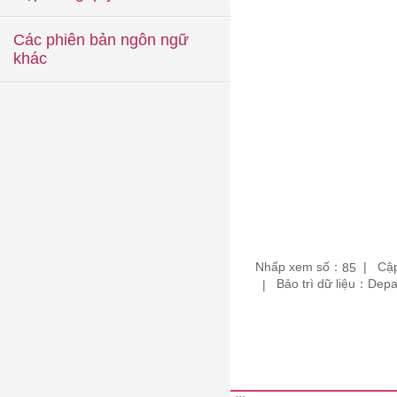
Các phiên bản ngôn ngữ
khác
Nhấp xem số：
Cập
85
Bảo trì dữ liệu：De