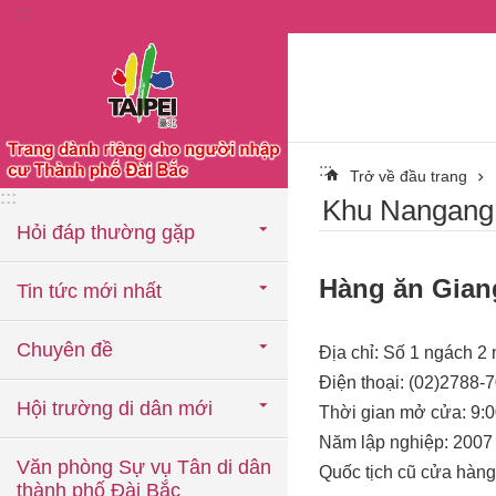
:::
Chuyển đến khối nội dung chính
:::
Trở về đầu trang
:::
Khu Nangang
Hỏi đáp thường gặp
Hàng ăn Gia
Tin tức mới nhất
Chuyên đề
Địa chỉ: Số 1 ngách
Điện thoại: (02)2788-
Hội trường di dân mới
Thời gian mở cửa: 9:0
Năm lập nghiệp: 2007
Văn phòng Sự vụ Tân di dân
Quốc tịch cũ cửa ha
thành phố Đài Bắc