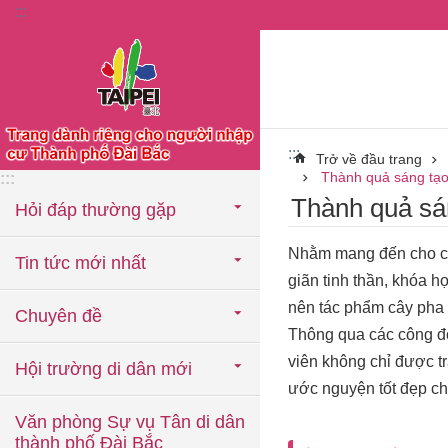
:::
Chuyển đến khối nội dung chính
:::
Trở về đầu trang
Thành quả sáng tạo 
:::
Thành quả sán
Hỏi đáp thường gặp
Nhằm mang đến cho cư 
Tin tức mới nhất
giãn tinh thần, khóa h
nên tác phẩm cây pha
Chuyên đề
Thông qua các công đo
viên không chỉ được t
Hội trường di dân mới
ước nguyện tốt đẹp ch
Văn phòng Sự vụ Tân di dân
thành phố Đài Bắc