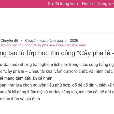
Sơ đồ trang web
Home
Trang we
Chuyên đề
Chuyên mục thành quả
2025
từ lớp học thủ công “Cây pha lê – Chiêu tài khai vận”
g tạo từ lớp học thủ công “Cây pha lê –
dân mới những trải nghiệm tích cực trong cuộc sống hằng ngày
ọc “Cây pha lê – Chiêu tài khai vận” được tổ chức với hình thức 
 lê mang đậm dấu ấn cá nhân.
ạn như lựa chọn nguyên liệu phù hợp, đổ đế cố định, thiết kế h
rau dồi kỹ năng thẩm mỹ và tư duy sáng tạo, mà còn có thể gửi
o bản thân và gia đình.