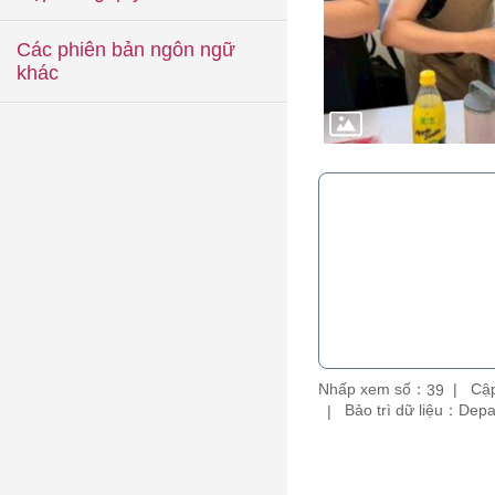
Các phiên bản ngôn ngữ
khác
Nhấp xem số：
Cập
39
Bảo trì dữ liệu：De