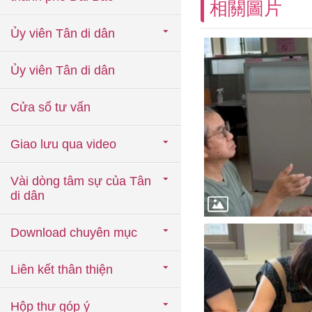
相關圖片
Ủy viên Tân di dân
Ủy viên Tân di dân
Cửa sổ tư vấn
Giao lưu qua video
Vài dòng tâm sự của Tân
di dân
Download chuyên mục
Liên kết thân thiện
Hộp thư góp ý