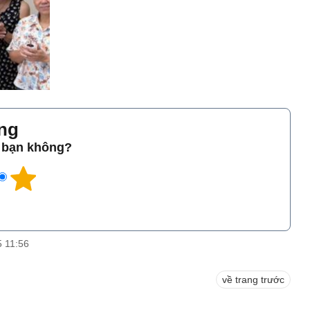
̀ng
o bạn không?
5 11:56
về trang trước