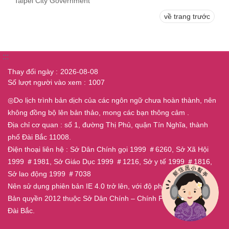
Taipei City Government
về trang trước
:::
Thay đổi ngày
2026-08-08
Số lượt người vào xem
1007
◎Do lịch trình bản dịch của các ngôn ngữ chưa hoàn thành, nên
không đồng bộ lên bản thảo, mong các bạn thông cảm .
Địa chỉ cơ quan : số 1, đường Thị Phủ, quận Tín Nghĩa, thành
phố Đài Bắc 11008.
Điện thoại liên hệ : Sở Dân Chính gọi 1999 ＃6260, Sở Xã Hội
1999 ＃1981, Sở Giáo Dục 1999 ＃1216, Sở y tế 1999 ＃1816,
Sở lao động 1999 ＃7038
Nên sử dụng phiên bản IE 4.0 trở lên, với độ phân giải 800x600.
Bản quyền 2012 thuộc Sở Dân Chính – Chính Phủ Thành Phố
Đài Bắc.