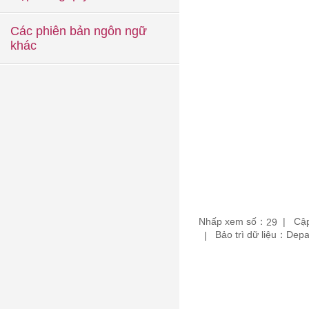
Các phiên bản ngôn ngữ
khác
Nhấp xem số：
Cập
29
Bảo trì dữ liệu：De