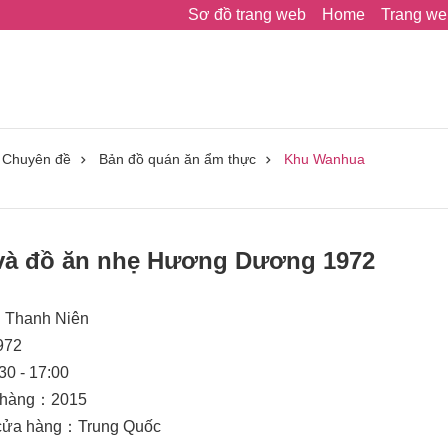
Sơ đồ trang web
Home
Trang we
Chuyên đề
Bản đồ quán ăn ẩm thực
Khu Wanhua
và đồ ăn nhẹ Hương Dương 1972
g Thanh Niên
972
0 - 17:00
a hàng：2015
g cửa hàng：Trung Quốc