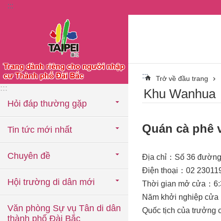
:::
Chuyển đến khối nội dung chính
:::
Trở về đầu trang
:::
Khu Wanhua
Hỏi đáp thường gặp
Quán cà phê 
Tin tức mới nhất
Chuyên đề
Địa chỉ：Số 36 đườn
Điện thoại：02 23011
Hội trường di dân mới
Thời gian mở cửa：6:3
Năm khởi nghiệp cử
Văn phòng Sự vụ Tân di dân
Quốc tịch của trưởn
thành phố Đài Bắc