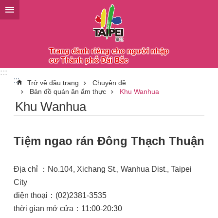
Chuyển đến khối nội dung chính
:::
:::
Trở về đầu trang
Chuyên đề
Bản đồ quán ăn ẩm thực
Khu Wanhua
Khu Wanhua
Tiệm ngao rán Đông Thạch Thuận
Địa chỉ ：No.104, Xichang St., Wanhua Dist., Taipei
City
điện thoại：(02)2381-3535
thời gian mở cửa：11:00-20:30