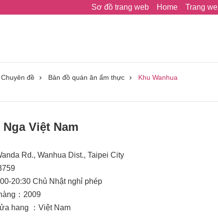
Sơ đồ trang web
Home
Trang we
Chuyên đề
Bản đồ quán ăn ẩm thực
Khu Wanhua
t Nga Việt Nam
Wanda Rd., Wanhua Dist., Taipei City
3759
00-20:30 Chủ Nhật nghỉ phép
 hàng：2009
 cửa hang ：Việt Nam