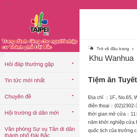
:::
Chuyển đến khối nội dung chính
:::
Trở về đầu trang
:::
Khu Wanhua
Hỏi đáp thường gặp
Tiệm ăn Tuyế
Tin tức mới nhất
Chuyên đề
Địa chỉ ：1F., No.65, 
điện thoại：(02)2302-
Hội trường di dân mới
thời gian mở cửa：11:
năm khởi nghiệp cửa
Văn phòng Sự vụ Tân di dân
quốc tịch của trưởng
thành phố Đài Bắc