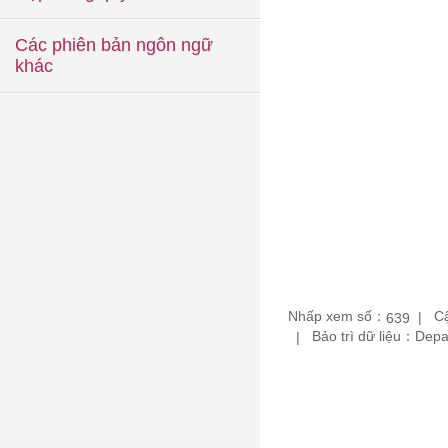
Các phiên bản ngôn ngữ
khác
Nhấp xem số：
Cậ
639
Bảo trì dữ liệu：De