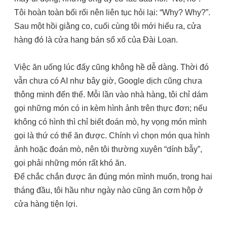
Tôi hoàn toàn bối rối nên liên tục hỏi lại: “Why? Why?”.
Sau một hồi giằng co, cuối cùng tôi mới hiểu ra, cửa
hàng đó là cửa hang bán sổ xố của Đài Loan.
Việc ăn uống lúc đấy cũng không hề dễ dàng. Thời đó
vẫn chưa có AI như bây giờ, Google dịch cũng chưa
thông minh đến thế. Mỗi lần vào nhà hàng, tôi chỉ dám
gọi những món có in kèm hình ảnh trên thực đơn; nếu
không có hình thì chỉ biết đoán mò, hy vọng món mình
gọi là thứ có thể ăn được. Chính vì chọn món qua hình
ảnh hoặc đoán mò, nên tôi thường xuyên “dính bẫy”,
gọi phải những món rất khó ăn.
Để chắc chắn được ăn đúng món mình muốn, trong hai
tháng đầu, tôi hầu như ngày nào cũng ăn cơm hộp ở
cửa hàng tiện lợi.