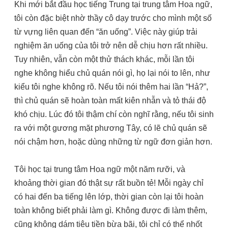
Khi mới bắt đầu học tiếng Trung tại trung tâm Hoa ngữ,
tôi còn đặc biệt nhờ thầy cô dạy trước cho mình một số
từ vựng liên quan đến “ăn uống”. Việc này giúp trải
nghiệm ăn uống của tôi trở nên dễ chịu hơn rất nhiều.
Tuy nhiên, vẫn còn một thử thách khác, mỗi lần tôi
nghe không hiểu chủ quán nói gì, họ lại nói to lên, như
kiểu tôi nghe không rõ. Nếu tôi nói thêm hai lần “Hả?”,
thì chủ quán sẽ hoàn toàn mất kiên nhẫn và tỏ thái độ
khó chịu. Lúc đó tôi thậm chí còn nghĩ rằng, nếu tôi sinh
ra với một gương mặt phương Tây, có lẽ chủ quán sẽ
nói chậm hơn, hoặc dùng những từ ngữ đơn giản hơn.
Tôi học tại trung tâm Hoa ngữ một năm rưỡi, và
khoảng thời gian đó thật sự rất buồn tẻ! Mỗi ngày chỉ
có hai đến ba tiếng lên lớp, thời gian còn lại tôi hoàn
toàn không biết phải làm gì. Không được đi làm thêm,
cũng không dám tiêu tiền bừa bãi, tôi chỉ có thể nhốt