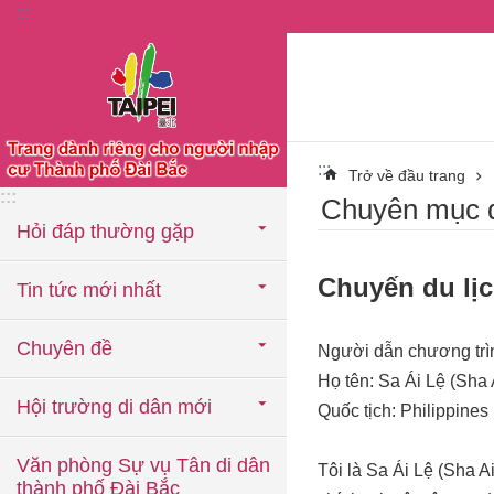
:::
Chuyển đến khối nội dung chính
:::
Trở về đầu trang
:::
Chuyên mục đ
Hỏi đáp thường gặp
Chuyến du lịc
Tin tức mới nhất
Chuyên đề
Người dẫn chương trìn
Họ tên: Sa Ái Lệ (Sha A
Hội trường di dân mới
Quốc tịch: Philippines
Văn phòng Sự vụ Tân di dân
Tôi là Sa Ái Lệ (Sha A
thành phố Đài Bắc