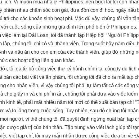
du lịch. Vì muốn mua nhà ở Philippines, nên buổi tối tôi còn nh
hay phiên nhau chăm sóc con gái, đưa đón con đi học, ngày nấu
 đủ trả cho các khoản sinh hoạt phí. Mặc dù vậy, chúng tôi vẫn 
 với cuộc sống của những gia đình lớn phổ biến ở Philippines.
 việc làm tại Đài Loan, tôi đã thành lập Hiệp hội “Người Philip
 lập, chúng tôi chỉ có vài thành viên. Trong suốt bảy năm điều 
Anh và nấu ăn cho con em của các thành viên, giúp đỡ những ng
chức các hoạt động liên quan khác.
đời, tôi đã từ bỏ công việc thư ký hành chính tại công ty du lịch
uất bản các bài viết và ấn phẩm, rồi chúng tôi đã cho ra mắt tạp
ng cho nhân viên, vì vậy chúng tôi phải tự làm tất cả các công v
trả cho giấy in và chi phí in ấn, chúng tôi phải dựa vào việc ki
hình kinh tế, phải mất nhiều năm tôi mới có thể xuất bản tạp chí
ực và lo lắng trong cuộc sống. Tuy nhiên, sau đó chúng tôi nhận
mọi người, vì thế chúng tôi đã quyết định ngừng xuất bản tạp c
ận được giá trị của bản thân. Tập trung vào viết lách giúp tôi t
việc viết tạp chí, tôi may mắn nhận được công việc đưa tin về 