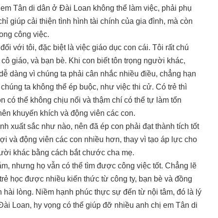
 em Tân di dân ở Đài Loan không thể làm việc, phải phụ
hỉ giúp cải thiện tình hình tài chính của gia đình, mà còn
ong công việc.
i với tôi, đặc biệt là việc giáo dục con cái. Tôi rất chú
cô giáo, và bạn bè. Khi con biết tôn trọng người khác,
 dễ dàng vì chúng ta phải cân nhắc nhiều điều, chẳng hạn
húng ta không thể ép buộc, như việc thi cử. Có trẻ thì
n có thể không chịu nổi và thậm chí có thể tự làm tổn
 nên khuyến khích và động viên các con.
 xuất sắc như nào, nên đã ép con phải đạt thành tích tốt
i và động viên các con nhiều hơn, thay vì tạo áp lực cho
người khác bằng cách bắt chước cha mẹ.
ắm, nhưng họ vẫn có thể tìm được công việc tốt. Chẳng lẽ
rẻ học được nhiều kiến thức từ công ty, bạn bè và đồng
n hài lòng. Niềm hạnh phúc thực sự đến từ nội tâm, đó là lý
 Đài Loan, hy vọng có thể giúp đỡ nhiều anh chị em Tân di