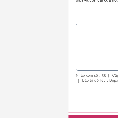
dân và con cái của họ.
Nhấp xem số：
Cập
38
Bảo trì dữ liệu：De
:::