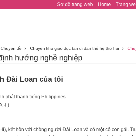
Sơ đồ trang web
Home
Trang we
Chuyên đề
Chuyên khu giáo dục tân di dân thế hệ thứ hai
Chu
ịnh hướng nghề nghiệp
h Đài Loan của tôi
h phát thanh tiếng Philippines
i-li)
i-li), kết hôn với chồng người Đài Loan và có một cô con gái. Trư