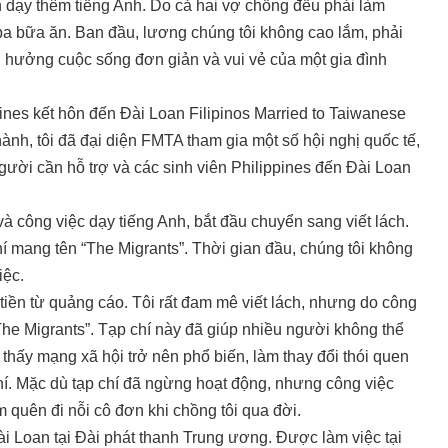
ận dạy thêm tiếng Anh. Do cả hai vợ chồng đều phải làm
 ba bữa ăn. Ban đầu, lương chúng tôi không cao lắm, phải
tận hưởng cuộc sống đơn giản và vui vẻ của một gia đình
pines kết hôn đến Đài Loan Filipinos Married to Taiwanese
hành, tôi đã đại diện FMTA tham gia một số hội nghị quốc tế,
ười cần hỗ trợ và các sinh viên Philippines đến Đài Loan
 và công việc dạy tiếng Anh, bắt đầu chuyển sang viết lách.
 chí mang tên “The Migrants”. Thời gian đầu, chúng tôi không
iệc.
ếm tiền từ quảng cáo. Tôi rất đam mê viết lách, nhưng do công
 “The Migrants”. Tạp chí này đã giúp nhiều người không thể
 thấy mạng xã hội trở nên phổ biến, làm thay đổi thói quen
hí. Mặc dù tạp chí đã ngừng hoạt động, nhưng công việc
ạm quên đi nỗi cô đơn khi chồng tôi qua đời.
Đài Loan tại Đài phát thanh Trung ương. Được làm việc tại