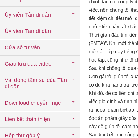
chính tại một công ty 
việc, nên chúng tôi t
Ủy viên Tân di dân
tiết kiệm chi tiêu mới
nhỏ. Điều này rất khác
Ủy viên Tân di dân
Thời gian đầu tìm kiếm
(FMTA)”. Khi mới thành
Cửa sổ tư vấn
mở các lớp dạy tiếng 
học tập, cũng như tổ 
Giao lưu qua video
Sau khi chồng tôi qua 
Con gái tôi giúp tôi x
Vài dòng tâm sự của Tân
có đủ khả năng trả lươ
di dân
Khi đó, để có tiền chi 
việc gia đình và tình 
Download chuyên mục
ra ngoài giảm bớt áp l
đọc ấn phẩm giấy của 
Liên kết thân thiện
này đã giúp tôi cảm nh
Sau khi kết thúc công 
Hộp thư góp ý