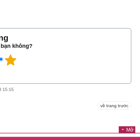
̀ng
o bạn không?
3 15:15
về trang trước
Mở