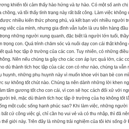
ương khiến tôi cảm thấy hào hứng và tự hào. Có một số anh chị
chồng, và tôi thấy tình trạng này rất bất công. Làm việc không c
 được nhiều kiến thức phong phú, và kết bạn với nhiều người tr
ng việc của mình, nhưng gia đình vẫn luôn là ưu tiên hàng đầu đố
 trọng những người xung quanh, đặc biệt là người lớn tuổi, thầy 
n trọng con. Quá trình chăm sóc và nuôi dạy con cái thật không
ết quả học tập ở trường của các con. Tuy nhiên, có những điều c
 không. Nên nếu chúng ta gây cho các con áp lực quá lớn, các co
ho dù thành tích học tập của các con có như nào, chúng ta vẫn
ụ huynh, những phụ huynh này vì muốn khoe với bạn bè con mình
ực sự không tốt chút nào. Chúng ta nên dành những lời khen ngợ
àm tấm gương tốt cho con cái, vì con sẽ học cách đối xử với 
ười trẻ, mặc dù thành tích học tập ở trường của họ không tốt l
ống một cuộc sống hạnh phúc sao? Khi làm việc, những người t
bất cứ công việc gì, chỉ cần họ vui vẻ và có thu nhập, thì đã nê
 thế giới này. Trên đây là những trải nghiệm của tôi khi sống ở