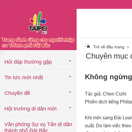
:::
Chuyển đến khối nội dung chính
:::
Trở về đầu trang
:::
Chuyên mục đ
Hỏi đáp thường gặp
Không ngừng h
Tin tức mới nhất
Chuyên đề
Tác giả: Chen Cizhi
Phiên dịch tiếng Phili
Hội trường di dân mới
Khi mới sang Đài Loan,
Văn phòng Sự vụ Tân di dân
xuất. Do làm việc theo
thành phố Đài Bắc