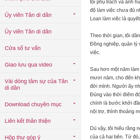
tôi phụ trách và ảnh 
độ làm việc chưa đủ nh
Ủy viên Tân di dân
Loan làm việc là quyết
Ủy viên Tân di dân
Theo thời gian, tôi d
Đồng nghiệp, quản lý v
Cửa sổ tư vấn
việc.
Giao lưu qua video
Sau hơn một năm làm v
mươi năm, cho đến khi
Vài dòng tâm sự của Tân
đời mình. Người ấy nh
di dân
Đúng vào thời điểm đó
chính là bước khởi đầu
Download chuyên mục
nội trợ, thỉnh thoảng m
Liên kết thân thiện
Dù vậy, tôi hiểu rằng
của cả hai bên. Từ đó,
Hộp thư góp ý