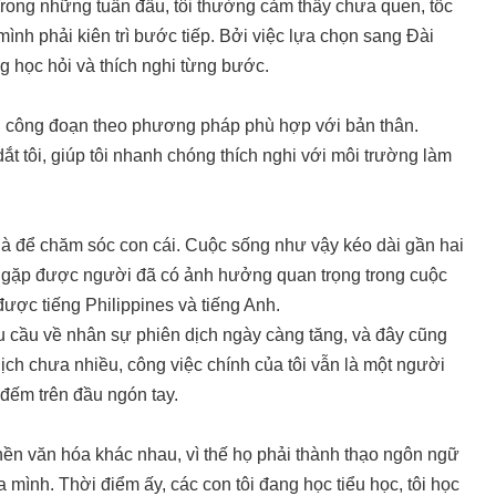
Trong những tuần đầu, tôi thường cảm thấy chưa quen, tốc
ình phải kiên trì bước tiếp. Bởi việc lựa chọn sang Đài
ng học hỏi và thích nghi từng bước.
ng công đoạn theo phương pháp phù hợp với bản thân.
ắt tôi, giúp tôi nhanh chóng thích nghi với môi trường làm
nhà để chăm sóc con cái. Cuộc sống như vậy kéo dài gần hai
ôi gặp được người đã có ảnh hưởng quan trọng trong cuộc
ược tiếng Philippines và tiếng Anh.
u cầu về nhân sự phiên dịch ngày càng tăng, và đây cũng
dịch chưa nhiều, công việc chính của tôi vẫn là một người
ỉ đếm trên đầu ngón tay.
nền văn hóa khác nhau, vì thế họ phải thành thạo ngôn ngữ
mình. Thời điểm ấy, các con tôi đang học tiểu học, tôi học