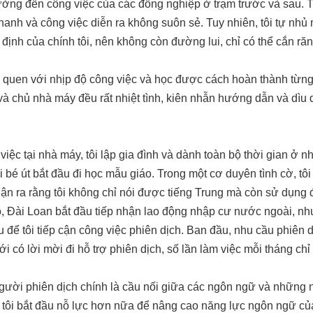
hưởng đến công việc của các đồng nghiệp ở trạm trước và sau. 
anh và công việc diễn ra không suôn sẻ. Tuy nhiên, tôi tự nhủ m
 định của chính tôi, nên không còn đường lui, chỉ có thể cắn ră
ần quen với nhịp độ công việc và học được cách hoàn thành từ
à chủ nhà máy đều rất nhiệt tình, kiên nhẫn hướng dẫn và dìu d
iệc tại nhà máy, tôi lập gia đình và dành toàn bộ thời gian ở 
 bé út bắt đầu đi học mẫu giáo. Trong một cơ duyên tình cờ, t
ận ra rằng tôi không chỉ nói được tiếng Trung mà còn sử dụng đ
, Đài Loan bắt đầu tiếp nhận lao động nhập cư nước ngoài, nh
 để tôi tiếp cận công việc phiên dịch. Ban đầu, nhu cầu phiên 
ới có lời mời đi hỗ trợ phiên dịch, số lần làm việc mỗi tháng ch
 người phiên dịch chính là cầu nối giữa các ngôn ngữ và những 
 tôi bắt đầu nỗ lực hơn nữa để nâng cao năng lực ngôn ngữ của 