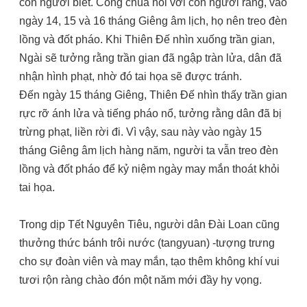
con người biết. Công chúa nói với con người rằng, vào
ngày 14, 15 và 16 tháng Giêng âm lịch, họ nên treo đèn
lồng và đốt pháo. Khi Thiên Đế nhìn xuống trần gian,
Ngài sẽ tưởng rằng trần gian đã ngập tràn lửa, dân đã
nhận hình phạt, nhờ đó tai họa sẽ được tránh.
Đến ngày 15 tháng Giêng, Thiên Đế nhìn thấy trần gian
rực rỡ ánh lửa và tiếng pháo nổ, tưởng rằng dân đã bị
trừng phạt, liền rời đi. Vì vậy, sau này vào ngày 15
tháng Giêng âm lịch hàng năm, người ta vẫn treo đèn
lồng và đốt pháo để kỷ niệm ngày may mắn thoát khỏi
tai họa.
Trong dịp Tết Nguyên Tiêu, người dân Đài Loan cũng
thưởng thức bánh trôi nước (tangyuan) -tượng trưng
cho sự đoàn viên và may mắn, tạo thêm không khí vui
tươi rộn ràng chào đón một năm mới đầy hy vọng.