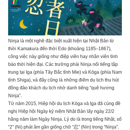
Ninja là một nghề đặc biệt xuất hiện tại Nhật Bản từ
thời Kamakura đến thời Edo (khoảng 1185–1867),
công việc này giống như điệp viên hay nhân viên tình
báo thời hiện đại. Các trường phái Ninja nổi tiếng tập
trung tại Iga (phía Tây Bắc tỉnh Mie) và Kōga (phía Nam
tỉnh Shiga), và đây cũng là những điểm du lịch thu hút
đông đảo khách du lịch nhờ danh tiếng “quê hương
Ninja”.
Từ năm 2015, Hiệp hội du lịch Kōga và Iga đã cùng đề
nghị Hiệp hội Ngày kỷ niệm Nhật Bản lấy ngày 22/2
hằng năm làm Ngày Ninja. Lý do là trong tiếng Nhật, số
“2” (Ni) phát âm gần giống chữ “忍” (Nin) trong “Ninja”.