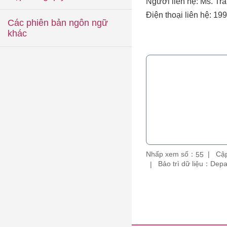
Người liên hệ: Ms. Tr
Điện thoại liên hệ: 19
Các phiên bản ngôn ngữ
khác
Nhấp xem số：
Cập
55
Bảo trì dữ liệu：De