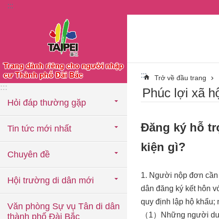
:::
Chuyển đến khối nội dung chính
:::
Trở về đầu trang
:::
Phúc lợi xã hô
Hỏi đáp thường gặp
Đăng ký hỗ tr
Tin tức mới nhất
kiện gì?
Chuyên đề
1. Người nộp đơn cần 
Hội trường di dân mới
dân đăng ký kết hôn vớ
quy định lập hộ khẩu; 
Văn phòng Sự vụ Tân di dân
（1）Những người dưới 6
thành phố Đài Bắc