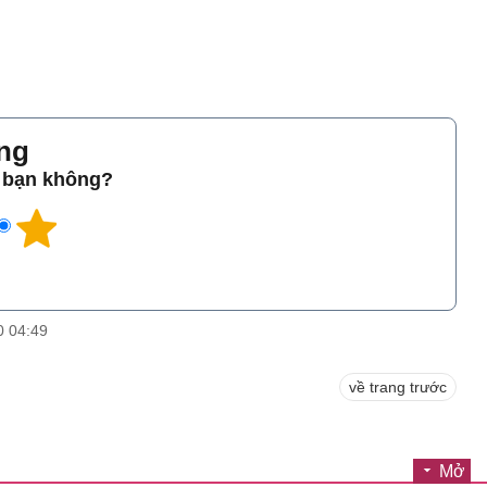
̀ng
o bạn không?
0 04:49
về trang trước
Mở