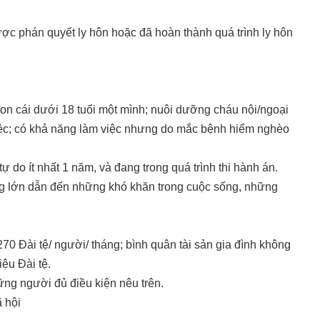
ợc phán quyết ly hôn hoặc đã hoàn thành quá trình ly hôn
on cái dưới 18 tuổi một mình; nuôi dưỡng cháu nội/ngoại
iệc; có khả năng làm việc nhưng do mắc bệnh hiểm nghèo
do ít nhất 1 năm, và đang trong quá trình thi hành án.
g lớn dẫn đến những khó khăn trong cuộc sống, những
0 Đài tệ/ người/ tháng; bình quân tài sản gia đình không
ệu Đài tệ.
ng người đủ điều kiện nêu trên.
 hội