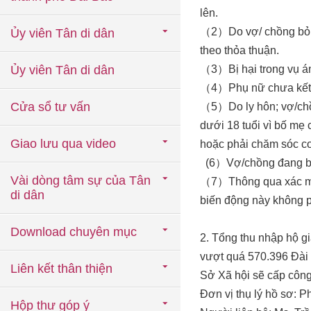
lên.
（2）Do vợ/ chồng bỏ rơ
Ủy viên Tân di dân
theo thỏa thuận.
Ủy viên Tân di dân
（3）Bị hại trong vụ án
（4）Phụ nữ chưa kết hô
Cửa sổ tư vấn
（5）Do ly hôn; vợ/chồn
dưới 18 tuổi vì bố mẹ
Giao lưu qua video
hoặc phải chăm sóc co
(6）Vợ/chồng đang bị t
Vài dòng tâm sự của Tân
（7）Thông qua xác min
di dân
biến động này không ph
Download chuyên mục
2. Tổng thu nhập hộ g
vượt quá 570.396 Đài t
Liên kết thân thiện
Sở Xã hội sẽ cấp công
Đơn vị thụ lý hồ sơ: 
Hộp thư góp ý