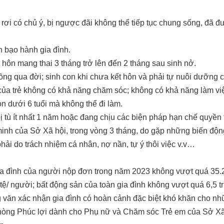
i có chủ ý, bị ngược đãi không thể tiếp tục chung sống, đã đư
 bạo hành gia đình.
n mang thai 3 tháng trở lên đến 2 tháng sau sinh nở.
g qua đời; sinh con khi chưa kết hôn và phải tự nuôi dưỡng c
 của trẻ không có khả năng chăm sóc; không có khả năng làm v
n dưới 6 tuổi mà không thể đi làm.
ù ít nhất 1 năm hoặc đang chịu các biện pháp hạn chế quyền tự 
h của Sở Xã hội, trong vòng 3 tháng, do gặp những biến độn
ải do trách nhiệm cá nhân, nợ nần, tự ý thôi việc v.v…
ia đình của người nộp đơn trong năm 2023 không vượt quá 35.27
ệ/ người; bất động sản của toàn gia đình không vượt quá 6,5 tri
 văn xác nhận gia đình có hoàn cảnh đặc biệt khó khăn cho nhữ
Phòng Phúc lợi dành cho Phụ nữ và Chăm sóc Trẻ em của Sở Xã